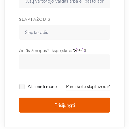
SLAPTAŽODIS
Ar jūs žmogus? Išspręskite:
Atsiminti mane
Pamiršote slaptažodį?
Prisijungti