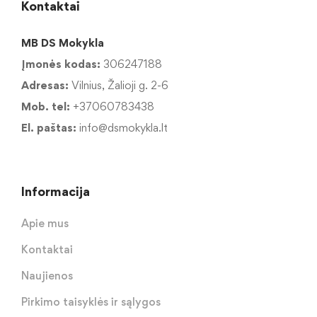
Kontaktai
MB DS Mokykla
Įmonės kodas:
306247188
Adresas:
Vilnius, Žalioji g. 2-6
Mob. tel:
+37060783438
El. paštas:
info@dsmokykla.lt
Informacija
Apie mus
Kontaktai
Naujienos
Pirkimo taisyklės ir sąlygos