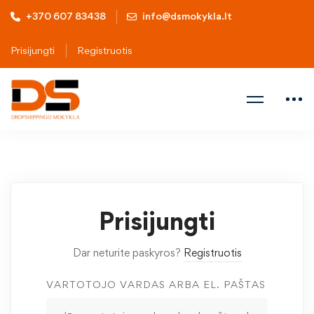
+370 607 83438
info@dsmokykla.lt
Prisijungti
Registruotis
Prisijungti
Dar neturite paskyros?
Registruotis
VARTOTOJO VARDAS ARBA EL. PAŠTAS