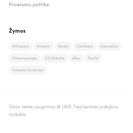
Privatumo politika
Žymos
AliExpress
Amazon
Bankai
CashBack
Dienoraštis
Dropshippingas
DS Mokykla
eBay
PayPal
Virtualūs Asistentai
Visos teisės saugomos @ UAB Tarptautinės prekybos
mokykla