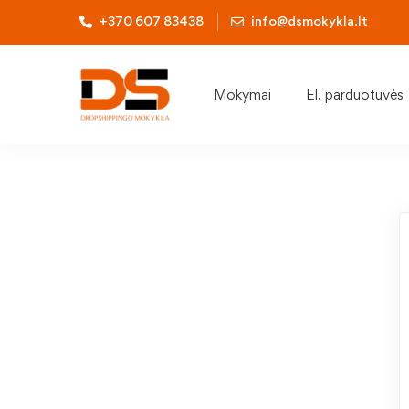
+370 607 83438
info@dsmokykla.lt
Mokymai
El. parduotuvės