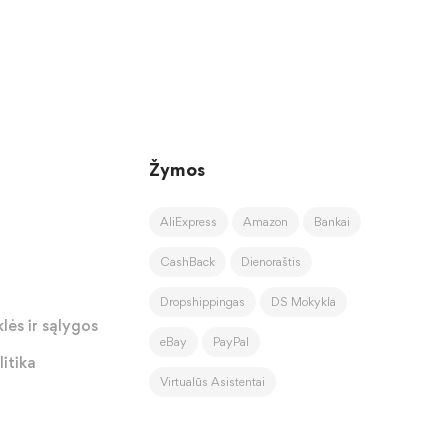
Žymos
AliExpress
Amazon
Bankai
CashBack
Dienoraštis
Dropshippingas
DS Mokykla
lės ir sąlygos
eBay
PayPal
itika
Virtualūs Asistentai