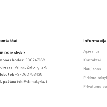
ontaktai
Informacija
Apie mus
B DS Mokykla
monės kodas:
306247188
Kontaktai
dresas:
Vilnius, Žalioji g. 2-6
Naujienos
ob. tel:
+37060783438
Pirkimo taisyk
l. paštas:
info@dsmokykla.lt
Privatumo pol