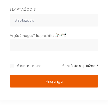
SLAPTAŽODIS
Ar jūs žmogus? Išspręskite:
Atsiminti mane
Pamiršote slaptažodį?
Prisijungti