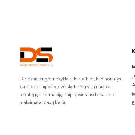
K
M
Į
Dropshippingo mokykla sukurta tam, kad norintys
A
kurti dropshippingo verslą turėtų visą naujokui
M
reikalingą informaciją, taip apsidrausdamas nuo
maksimaliai daug klaidų.
E