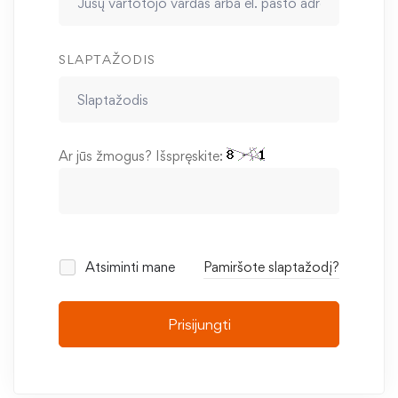
SLAPTAŽODIS
Ar jūs žmogus? Išspręskite:
Atsiminti mane
Pamiršote slaptažodį?
Prisijungti