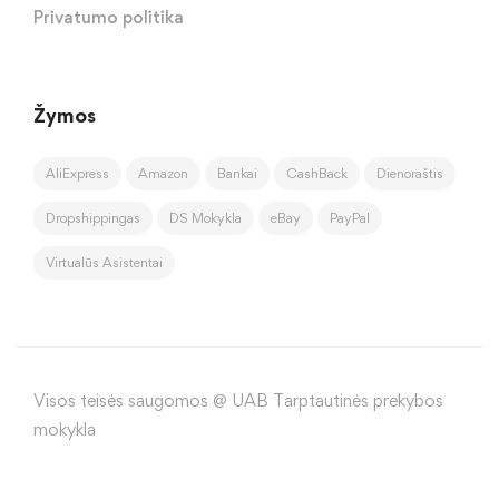
Privatumo politika
Žymos
AliExpress
Amazon
Bankai
CashBack
Dienoraštis
Dropshippingas
DS Mokykla
eBay
PayPal
Virtualūs Asistentai
Visos teisės saugomos @ UAB Tarptautinės prekybos
mokykla