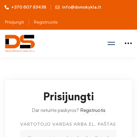
+370 607 83438
info@dsmokykla.lt
Prisijungti
Registruotis
Prisijungti
Dar neturite paskyros?
Registruotis
VARTOTOJO VARDAS ARBA EL. PAŠTAS