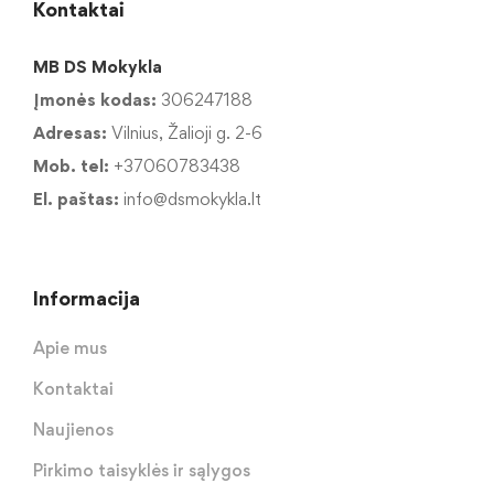
Kontaktai
MB DS Mokykla
Įmonės kodas:
306247188
Adresas:
Vilnius, Žalioji g. 2-6
Mob. tel:
+37060783438
El. paštas:
info@dsmokykla.lt
Informacija
Apie mus
Kontaktai
Naujienos
Pirkimo taisyklės ir sąlygos