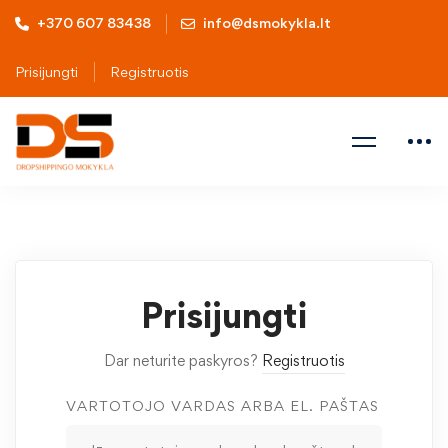
+370 607 83438
info@dsmokykla.lt
Prisijungti
Registruotis
Prisijungti
Dar neturite paskyros?
Registruotis
VARTOTOJO VARDAS ARBA EL. PAŠTAS