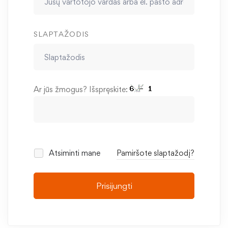
SLAPTAŽODIS
Ar jūs žmogus? Išspręskite:
Atsiminti mane
Pamiršote slaptažodį?
Prisijungti