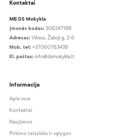
Kontaktai
MB DS Mokykla
Įmonės kodas:
306247188
Adresas:
Vilnius, Žalioji g. 2-6
Mob. tel:
+37060783438
El. paštas:
info@dsmokykla.lt
Informacija
Apie mus
Kontaktai
Naujienos
Pirkimo taisyklės ir sąlygos