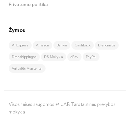
Privatumo politika
Žymos
AliExpress
Amazon
Bankai
CashBack
Dienoraštis
Dropshippingas
DS Mokykla
eBay
PayPal
Virtualūs Asistentai
Visos teisės saugomos @ UAB Tarptautinės prekybos
mokykla