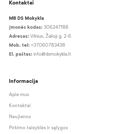
Kontaktai
MB DS Mokykla
Įmonės kodas:
306247188
Adresas:
Vilnius, Žalioji g. 2-6
Mob. tel:
+37060783438
El. paštas:
info@dsmokykla.lt
Informacija
Apie mus
Kontaktai
Naujienos
Pirkimo taisyklės ir sąlygos