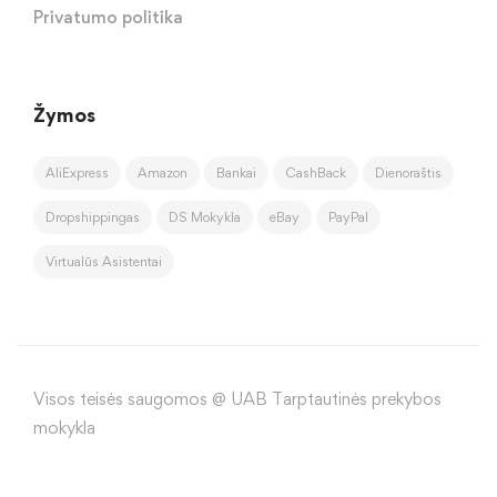
Privatumo politika
Žymos
AliExpress
Amazon
Bankai
CashBack
Dienoraštis
Dropshippingas
DS Mokykla
eBay
PayPal
Virtualūs Asistentai
Visos teisės saugomos @ UAB Tarptautinės prekybos
mokykla