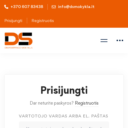
+370 607 83438
info@dsmokykla.lt
Prisijungti
Registruotis
Prisijungti
Dar neturite paskyros?
Registruotis
VARTOTOJO VARDAS ARBA EL. PAŠTAS