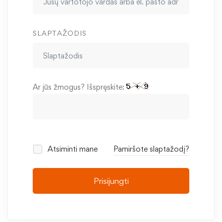
SLAPTAŽODIS
Ar jūs žmogus? Išspręskite:
Atsiminti mane
Pamiršote slaptažodį?
Prisijungti