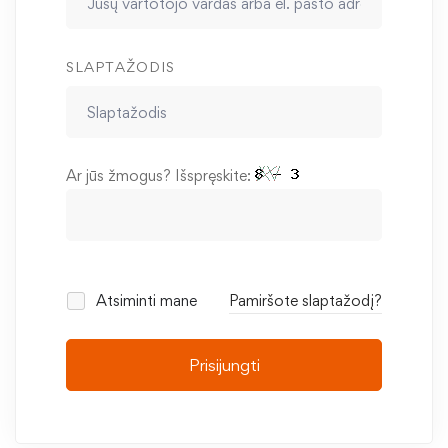
SLAPTAŽODIS
Ar jūs žmogus? Išspręskite:
Atsiminti mane
Pamiršote slaptažodį?
Prisijungti