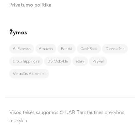
Privatumo politika
Žymos
AliExpress
Amazon
Bankai
CashBack
Dienoraštis
Dropshippingas
DS Mokykla
eBay
PayPal
Virtualūs Asistentai
Visos teisės saugomos @ UAB Tarptautinės prekybos
mokykla