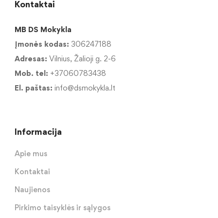
Kontaktai
MB DS Mokykla
Įmonės kodas:
306247188
Adresas:
Vilnius, Žalioji g. 2-6
Mob. tel:
+37060783438
El. paštas:
info@dsmokykla.lt
Informacija
Apie mus
Kontaktai
Naujienos
Pirkimo taisyklės ir sąlygos