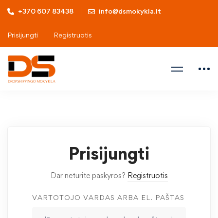
+370 607 83438
info@dsmokykla.lt
Prisijungti
Registruotis
Prisijungti
Dar neturite paskyros?
Registruotis
VARTOTOJO VARDAS ARBA EL. PAŠTAS