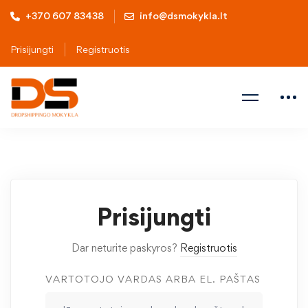
+370 607 83438
info@dsmokykla.lt
Prisijungti
Registruotis
Prisijungti
Dar neturite paskyros?
Registruotis
VARTOTOJO VARDAS ARBA EL. PAŠTAS