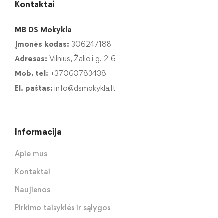
Kontaktai
MB DS Mokykla
Įmonės kodas:
306247188
Adresas:
Vilnius, Žalioji g. 2-6
Mob. tel:
+37060783438
El. paštas:
info@dsmokykla.lt
Informacija
Apie mus
Kontaktai
Naujienos
Pirkimo taisyklės ir sąlygos