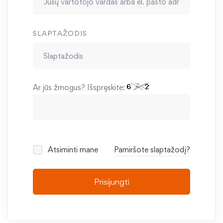
SLAPTAŽODIS
Ar jūs žmogus? Išspręskite:
Atsiminti mane
Pamiršote slaptažodį?
Prisijungti