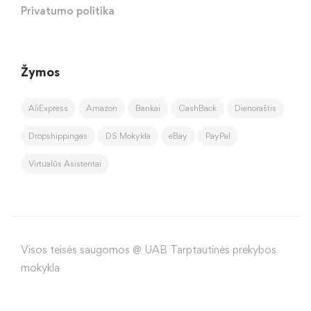
Privatumo politika
Žymos
AliExpress
Amazon
Bankai
CashBack
Dienoraštis
Dropshippingas
DS Mokykla
eBay
PayPal
Virtualūs Asistentai
Visos teisės saugomos @ UAB Tarptautinės prekybos
mokykla