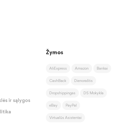
Žymos
AliExpress
Amazon
Bankai
CashBack
Dienoraštis
Dropshippingas
DS Mokykla
lės ir sąlygos
eBay
PayPal
itika
Virtualūs Asistentai