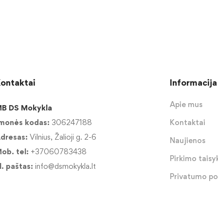
ontaktai
Informacija
Apie mus
B DS Mokykla
monės kodas:
306247188
Kontaktai
dresas:
Vilnius, Žalioji g. 2-6
Naujienos
ob. tel:
+37060783438
Pirkimo taisyk
l. paštas:
info@dsmokykla.lt
Privatumo pol