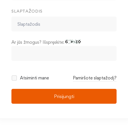
SLAPTAŽODIS
Ar jūs žmogus? Išspręskite:
Atsiminti mane
Pamiršote slaptažodį?
Prisijungti