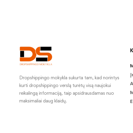
K
M
Į
Dropshippingo mokykla sukurta tam, kad norintys
A
kurti dropshippingo verslą turėtų visą naujokui
M
reikalingą informaciją, taip apsidrausdamas nuo
maksimaliai daug klaidų.
E