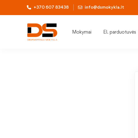
+370 607 83438
info@dsmokykla.lt
Mokymai
El. parduotuvės