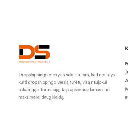
K
M
Į
Dropshippingo mokykla sukurta tam, kad norintys
A
kurti dropshippingo verslą turėtų visą naujokui
M
reikalingą informaciją, taip apsidrausdamas nuo
maksimaliai daug klaidų.
E