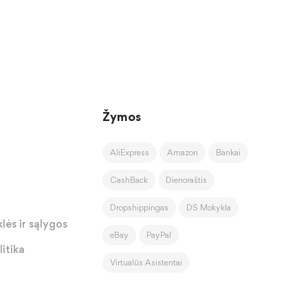
Žymos
AliExpress
Amazon
Bankai
CashBack
Dienoraštis
Dropshippingas
DS Mokykla
lės ir sąlygos
eBay
PayPal
itika
Virtualūs Asistentai