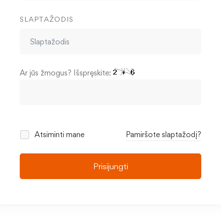
SLAPTAŽODIS
Ar jūs žmogus? Išspręskite:
Atsiminti mane
Pamiršote slaptažodį?
Prisijungti