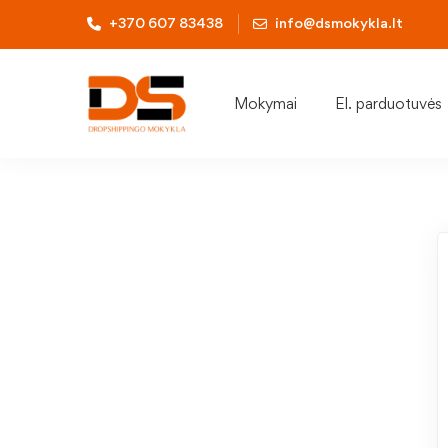
+370 607 83438
info@dsmokykla.lt
Mokymai
El. parduotuvės