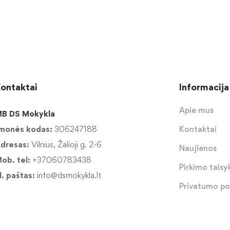
ontaktai
Informacija
Apie mus
B DS Mokykla
monės kodas:
306247188
Kontaktai
dresas:
Vilnius, Žalioji g. 2-6
Naujienos
ob. tel:
+37060783438
Pirkimo taisyk
l. paštas:
info@dsmokykla.lt
Privatumo pol