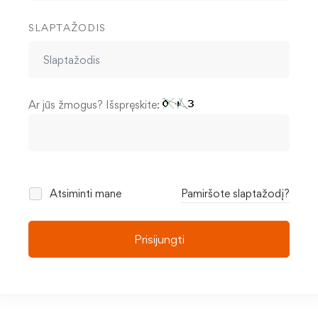
SLAPTAŽODIS
Ar jūs žmogus? Išspręskite:
Atsiminti mane
Pamiršote slaptažodį?
Prisijungti