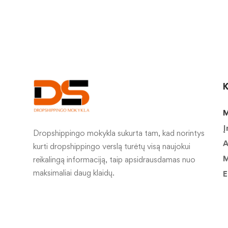
K
M
Į
Dropshippingo mokykla sukurta tam, kad norintys
A
kurti dropshippingo verslą turėtų visą naujokui
M
reikalingą informaciją, taip apsidrausdamas nuo
maksimaliai daug klaidų.
E