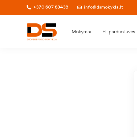
+370 607 83438
info@dsmokykla.lt
Mokymai
El. parduotuvės