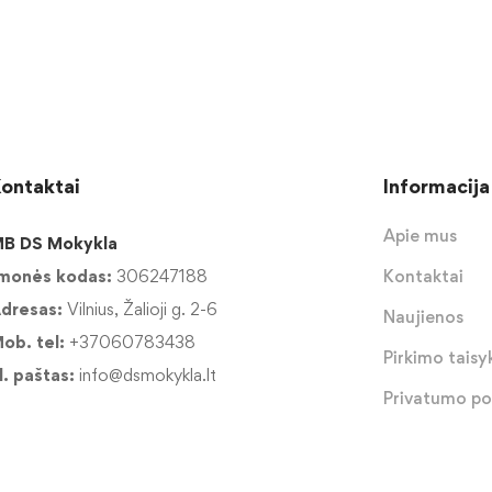
ontaktai
Informacija
Apie mus
B DS Mokykla
monės kodas:
306247188
Kontaktai
dresas:
Vilnius, Žalioji g. 2-6
Naujienos
ob. tel:
+37060783438
Pirkimo taisyk
l. paštas:
info@dsmokykla.lt
Privatumo pol