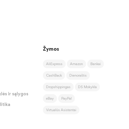
Žymos
AliExpress
Amazon
Bankai
CashBack
Dienoraštis
Dropshippingas
DS Mokykla
lės ir sąlygos
eBay
PayPal
itika
Virtualūs Asistentai