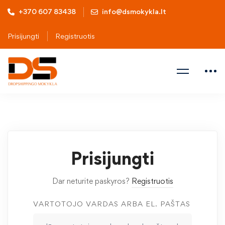
+370 607 83438
info@dsmokykla.lt
Prisijungti
Registruotis
Prisijungti
Dar neturite paskyros?
Registruotis
VARTOTOJO VARDAS ARBA EL. PAŠTAS