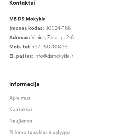
Kontaktai
MB DS Mokykla
Įmonės kodas:
306247188
Adresas:
Vilnius, Žalioji g. 2-6
Mob. tel:
+37060783438
El. paštas:
info@dsmokykla.lt
Informacija
Apie mus
Kontaktai
Naujienos
Pirkimo taisyklės ir sąlygos