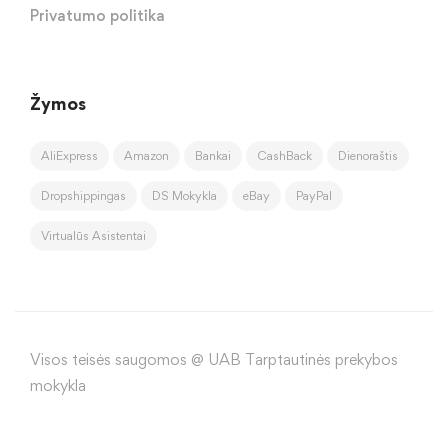
Privatumo politika
Žymos
AliExpress
Amazon
Bankai
CashBack
Dienoraštis
Dropshippingas
DS Mokykla
eBay
PayPal
Virtualūs Asistentai
Visos teisės saugomos @ UAB Tarptautinės prekybos
mokykla