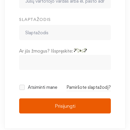
SLAPTAŽODIS
Ar jūs žmogus? Išspręskite:
Atsiminti mane
Pamiršote slaptažodį?
Prisijungti