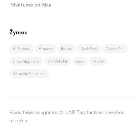
Privatumo politika
Žymos
AliExpress
Amazon
Bankai
CashBack
Dienoraštis
Dropshippingas
DS Mokykla
eBay
PayPal
Virtualūs Asistentai
Visos teisės saugomos @ UAB Tarptautinės prekybos
mokykla