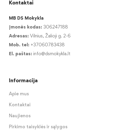
Kontaktai
MB DS Mokykla
Įmonės kodas:
306247188
Adresas:
Vilnius, Žalioji g. 2-6
Mob. tel:
+37060783438
El. paštas:
info@dsmokykla.lt
Informacija
Apie mus
Kontaktai
Naujienos
Pirkimo taisyklės ir sąlygos