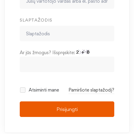
SLAPTAŽODIS
Ar jūs žmogus? Išspręskite:
Atsiminti mane
Pamiršote slaptažodį?
Prisijungti