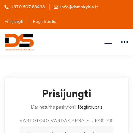
+370 607 83438
info@dsmokykla.lt
Prisijungti
Registruotis
Prisijungti
Dar neturite paskyros?
Registruotis
VARTOTOJO VARDAS ARBA EL. PAŠTAS