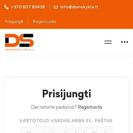
+370 607 83438
info@dsmokykla.lt
Prisijungti
Registruotis
Prisijungti
Dar neturite paskyros?
Registruotis
VARTOTOJO VARDAS ARBA EL. PAŠTAS