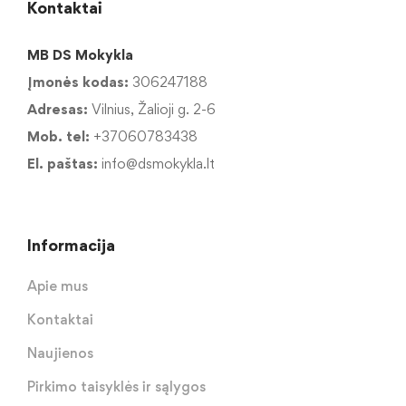
Kontaktai
MB DS Mokykla
Įmonės kodas:
306247188
Adresas:
Vilnius, Žalioji g. 2-6
Mob. tel:
+37060783438
El. paštas:
info@dsmokykla.lt
Informacija
Apie mus
Kontaktai
Naujienos
Pirkimo taisyklės ir sąlygos