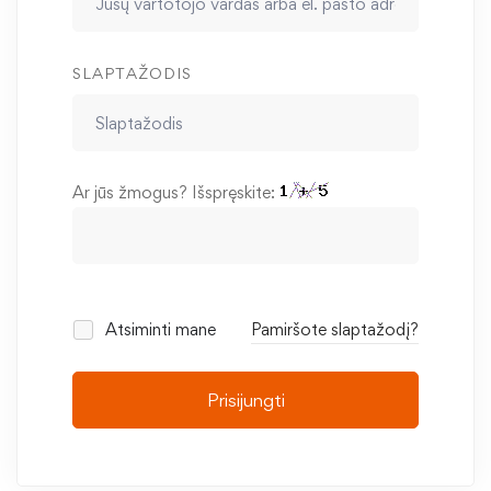
SLAPTAŽODIS
Ar jūs žmogus? Išspręskite:
Atsiminti mane
Pamiršote slaptažodį?
Prisijungti