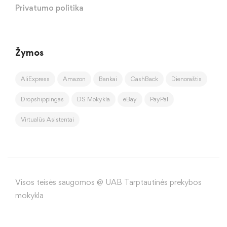
Privatumo politika
Žymos
AliExpress
Amazon
Bankai
CashBack
Dienoraštis
Dropshippingas
DS Mokykla
eBay
PayPal
Virtualūs Asistentai
Visos teisės saugomos @ UAB Tarptautinės prekybos
mokykla