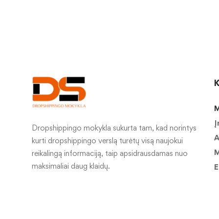
K
M
Į
Dropshippingo mokykla sukurta tam, kad norintys
A
kurti dropshippingo verslą turėtų visą naujokui
M
reikalingą informaciją, taip apsidrausdamas nuo
maksimaliai daug klaidų.
E