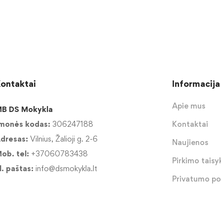
ontaktai
Informacija
Apie mus
B DS Mokykla
monės kodas:
306247188
Kontaktai
dresas:
Vilnius, Žalioji g. 2-6
Naujienos
ob. tel:
+37060783438
Pirkimo taisyk
l. paštas:
info@dsmokykla.lt
Privatumo pol