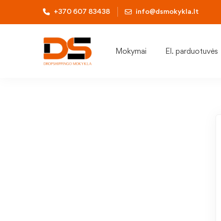
+370 607 83438
info@dsmokykla.lt
Mokymai
El. parduotuvės