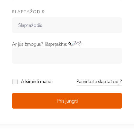
SLAPTAŽODIS
Ar jūs žmogus? Išspręskite:
Atsiminti mane
Pamiršote slaptažodį?
Prisijungti