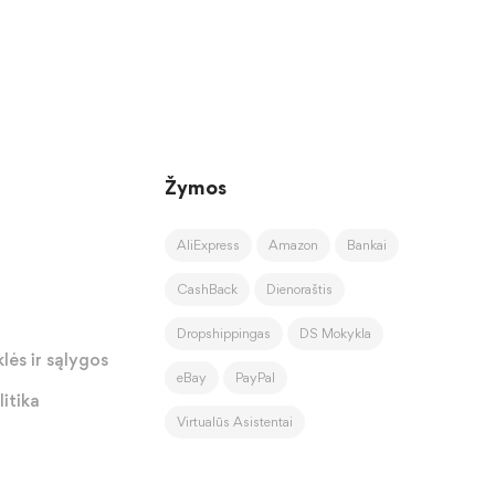
Žymos
AliExpress
Amazon
Bankai
CashBack
Dienoraštis
Dropshippingas
DS Mokykla
lės ir sąlygos
eBay
PayPal
itika
Virtualūs Asistentai