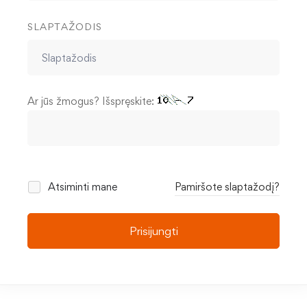
SLAPTAŽODIS
Ar jūs žmogus? Išspręskite:
Atsiminti mane
Pamiršote slaptažodį?
Prisijungti