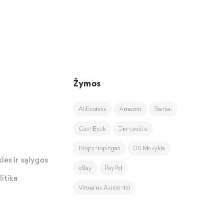
Žymos
AliExpress
Amazon
Bankai
CashBack
Dienoraštis
Dropshippingas
DS Mokykla
lės ir sąlygos
eBay
PayPal
itika
Virtualūs Asistentai