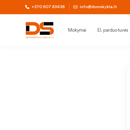
+370 607 83438
info@dsmokykla.lt
Mokymai
El. parduotuvės