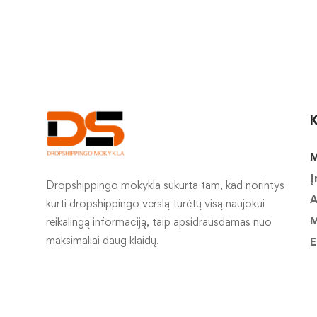
K
M
Į
Dropshippingo mokykla sukurta tam, kad norintys
A
kurti dropshippingo verslą turėtų visą naujokui
M
reikalingą informaciją, taip apsidrausdamas nuo
maksimaliai daug klaidų.
E