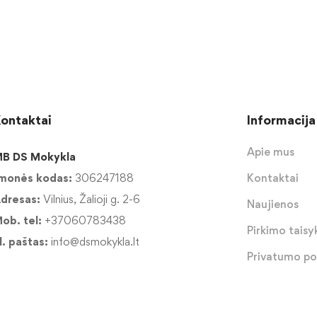
ontaktai
Informacija
Apie mus
B DS Mokykla
monės kodas:
306247188
Kontaktai
dresas:
Vilnius, Žalioji g. 2-6
Naujienos
ob. tel:
+37060783438
Pirkimo taisyk
l. paštas:
info@dsmokykla.lt
Privatumo pol