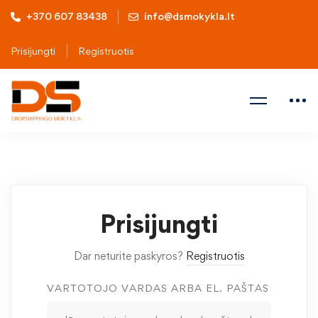
+370 607 83438
info@dsmokykla.lt
Prisijungti
Registruotis
Prisijungti
Dar neturite paskyros?
Registruotis
VARTOTOJO VARDAS ARBA EL. PAŠTAS