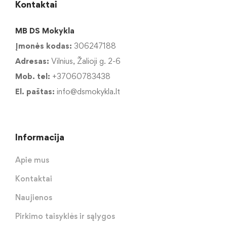
Kontaktai
MB DS Mokykla
Įmonės kodas:
306247188
Adresas:
Vilnius, Žalioji g. 2-6
Mob. tel:
+37060783438
El. paštas:
info@dsmokykla.lt
Informacija
Apie mus
Kontaktai
Naujienos
Pirkimo taisyklės ir sąlygos