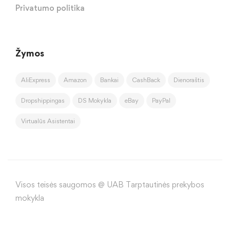
Privatumo politika
Žymos
AliExpress
Amazon
Bankai
CashBack
Dienoraštis
Dropshippingas
DS Mokykla
eBay
PayPal
Virtualūs Asistentai
Visos teisės saugomos @ UAB Tarptautinės prekybos
mokykla