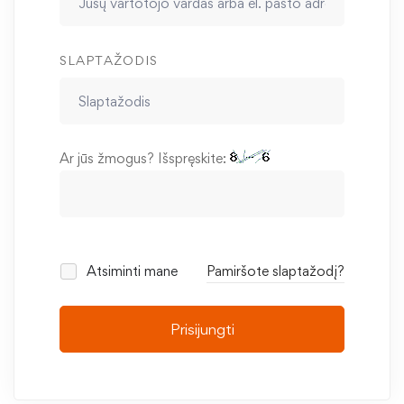
SLAPTAŽODIS
Ar jūs žmogus? Išspręskite:
Atsiminti mane
Pamiršote slaptažodį?
Prisijungti