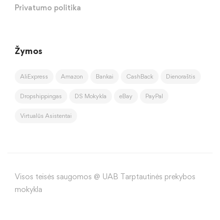
Privatumo politika
Žymos
AliExpress
Amazon
Bankai
CashBack
Dienoraštis
Dropshippingas
DS Mokykla
eBay
PayPal
Virtualūs Asistentai
Visos teisės saugomos @ UAB Tarptautinės prekybos
mokykla