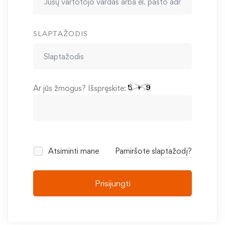
SLAPTAŽODIS
Ar jūs žmogus? Išspręskite:
Atsiminti mane
Pamiršote slaptažodį?
Prisijungti