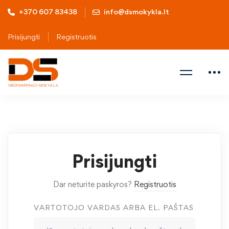
+370 607 83438
info@dsmokykla.lt
Prisijungti
Registruotis
Prisijungti
Dar neturite paskyros?
Registruotis
VARTOTOJO VARDAS ARBA EL. PAŠTAS