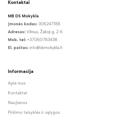
Kontaktai
MB DS Mokykla
Įmonės kodas:
306247188
Adresas:
Vilnius, Žalioji g. 2-6
Mob. tel:
+37060783438
El. paštas:
info@dsmokykla.lt
Informacija
Apie mus
Kontaktai
Naujienos
Pirkimo taisyklės ir sąlygos