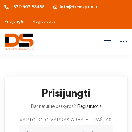
+370 607 83438
info@dsmokykla.lt
Prisijungti
Registruotis
Prisijungti
Dar neturite paskyros?
Registruotis
VARTOTOJO VARDAS ARBA EL. PAŠTAS