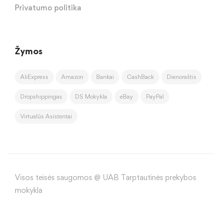
Privatumo politika
Žymos
AliExpress
Amazon
Bankai
CashBack
Dienoraštis
Dropshippingas
DS Mokykla
eBay
PayPal
Virtualūs Asistentai
Visos teisės saugomos @ UAB Tarptautinės prekybos
mokykla