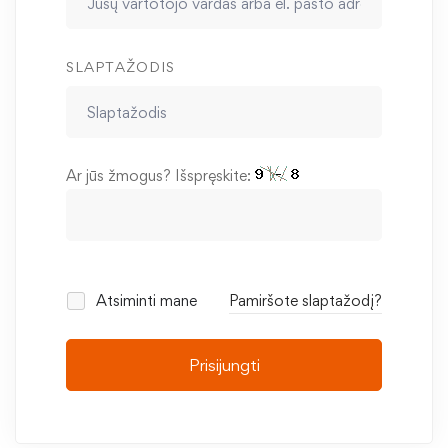
SLAPTAŽODIS
Ar jūs žmogus? Išspręskite:
Atsiminti mane
Pamiršote slaptažodį?
Prisijungti