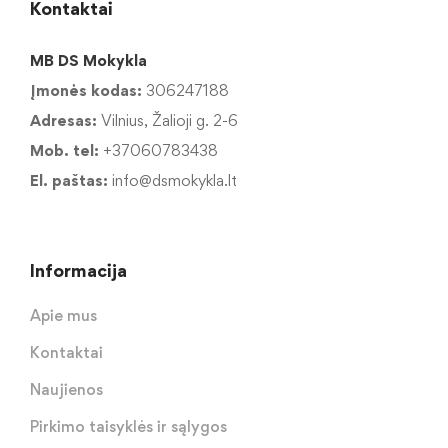
Kontaktai
MB DS Mokykla
Įmonės kodas:
306247188
Adresas:
Vilnius, Žalioji g. 2-6
Mob. tel:
+37060783438
El. paštas:
info@dsmokykla.lt
Informacija
Apie mus
Kontaktai
Naujienos
Pirkimo taisyklės ir sąlygos