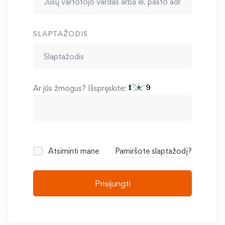
SLAPTAŽODIS
Ar jūs žmogus? Išspręskite:
Atsiminti mane
Pamiršote slaptažodį?
Prisijungti