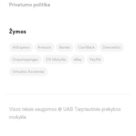
Privatumo politika
Žymos
AliExpress
Amazon
Bankai
CashBack
Dienoraštis
Dropshippingas
DS Mokykla
eBay
PayPal
Virtualūs Asistentai
Visos teisės saugomos @ UAB Tarptautinės prekybos
mokykla