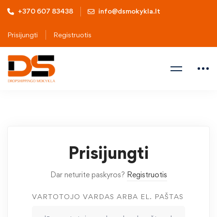
+370 607 83438
info@dsmokykla.lt
Prisijungti
Registruotis
Prisijungti
Dar neturite paskyros?
Registruotis
VARTOTOJO VARDAS ARBA EL. PAŠTAS