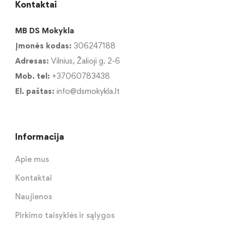
Kontaktai
MB DS Mokykla
Įmonės kodas:
306247188
Adresas:
Vilnius, Žalioji g. 2-6
Mob. tel:
+37060783438
El. paštas:
info@dsmokykla.lt
Informacija
Apie mus
Kontaktai
Naujienos
Pirkimo taisyklės ir sąlygos