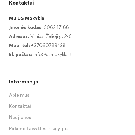
Kontaktai
MB DS Mokykla
Įmonės kodas:
306247188
Adresas:
Vilnius, Žalioji g. 2-6
Mob. tel:
+37060783438
El. paštas:
info@dsmokykla.lt
Informacija
Apie mus
Kontaktai
Naujienos
Pirkimo taisyklės ir sąlygos