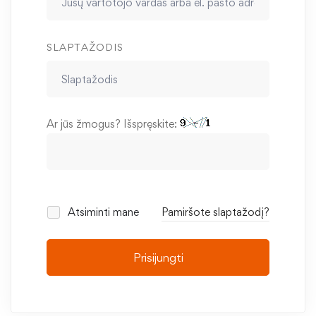
SLAPTAŽODIS
Ar jūs žmogus? Išspręskite:
Atsiminti mane
Pamiršote slaptažodį?
Prisijungti