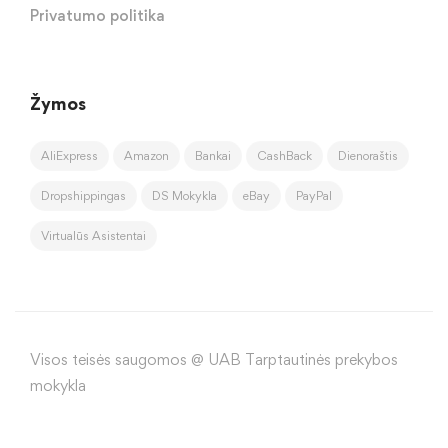
Privatumo politika
Žymos
AliExpress
Amazon
Bankai
CashBack
Dienoraštis
Dropshippingas
DS Mokykla
eBay
PayPal
Virtualūs Asistentai
Visos teisės saugomos @ UAB Tarptautinės prekybos
mokykla