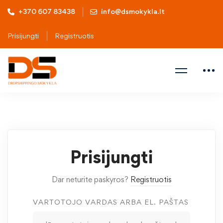
+370 607 83438
info@dsmokykla.lt
Prisijungti
Registruotis
Prisijungti
Dar neturite paskyros?
Registruotis
VARTOTOJO VARDAS ARBA EL. PAŠTAS