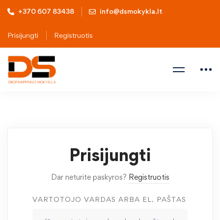
+370 607 83438
info@dsmokykla.lt
Prisijungti
Registruotis
Prisijungti
Dar neturite paskyros?
Registruotis
VARTOTOJO VARDAS ARBA EL. PAŠTAS