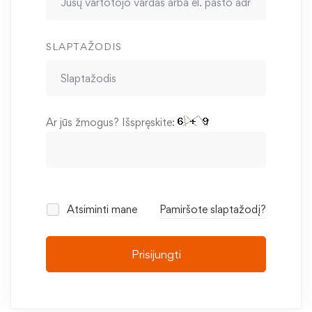
SLAPTAŽODIS
Ar jūs žmogus? Išspręskite:
Atsiminti mane
Pamiršote slaptažodį?
Prisijungti