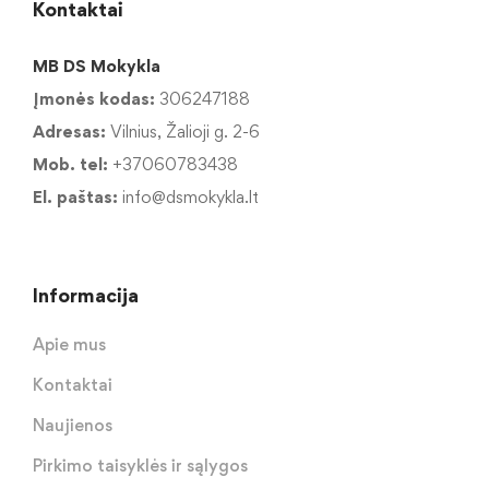
Kontaktai
MB DS Mokykla
Įmonės kodas:
306247188
Adresas:
Vilnius, Žalioji g. 2-6
Mob. tel:
+37060783438
El. paštas:
info@dsmokykla.lt
Informacija
Apie mus
Kontaktai
Naujienos
Pirkimo taisyklės ir sąlygos