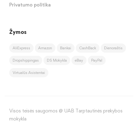
Privatumo politika
Žymos
AliExpress
Amazon
Bankai
CashBack
Dienoraštis
Dropshippingas
DS Mokykla
eBay
PayPal
Virtualūs Asistentai
Visos teisės saugomos @ UAB Tarptautinės prekybos
mokykla