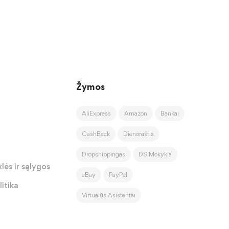
Žymos
AliExpress
Amazon
Bankai
CashBack
Dienoraštis
Dropshippingas
DS Mokykla
lės ir sąlygos
eBay
PayPal
itika
Virtualūs Asistentai