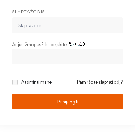
SLAPTAŽODIS
Ar jūs žmogus? Išspręskite:
Atsiminti mane
Pamiršote slaptažodį?
Prisijungti