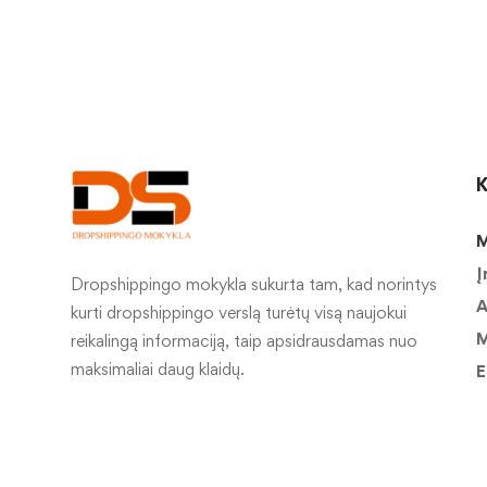
K
M
Į
Dropshippingo mokykla sukurta tam, kad norintys
A
kurti dropshippingo verslą turėtų visą naujokui
M
reikalingą informaciją, taip apsidrausdamas nuo
maksimaliai daug klaidų.
E