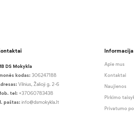
ontaktai
Informacija
Apie mus
B DS Mokykla
monės kodas:
306247188
Kontaktai
dresas:
Vilnius, Žalioji g. 2-6
Naujienos
ob. tel:
+37060783438
Pirkimo taisyk
l. paštas:
info@dsmokykla.lt
Privatumo pol