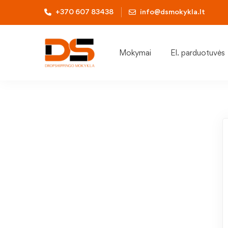
+370 607 83438
info@dsmokykla.lt
Mokymai
El. parduotuvės