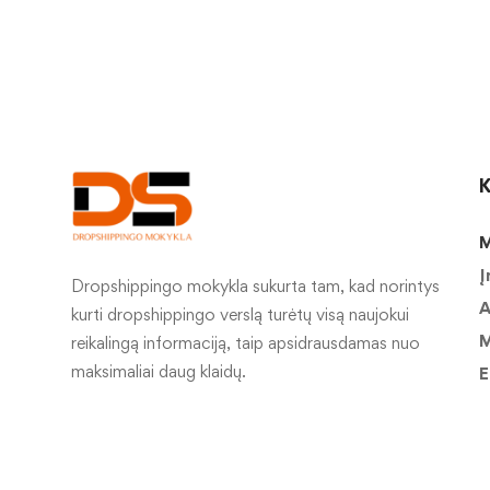
K
M
Į
Dropshippingo mokykla sukurta tam, kad norintys
A
kurti dropshippingo verslą turėtų visą naujokui
M
reikalingą informaciją, taip apsidrausdamas nuo
maksimaliai daug klaidų.
E