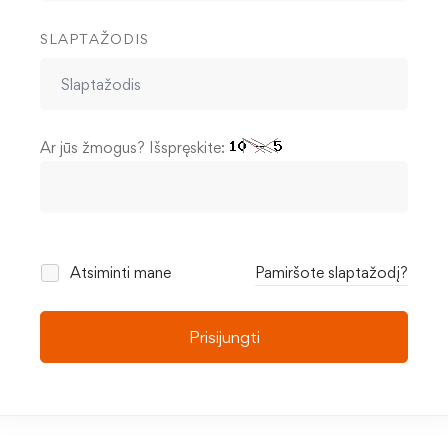
SLAPTAŽODIS
Ar jūs žmogus? Išspręskite:
Atsiminti mane
Pamiršote slaptažodį?
Prisijungti