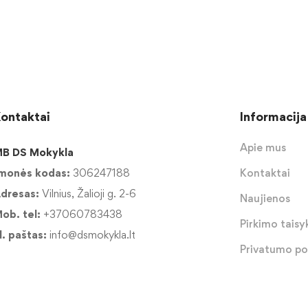
ontaktai
Informacija
Apie mus
B DS Mokykla
monės kodas:
306247188
Kontaktai
dresas:
Vilnius, Žalioji g. 2-6
Naujienos
ob. tel:
+37060783438
Pirkimo taisyk
l. paštas:
info@dsmokykla.lt
Privatumo pol