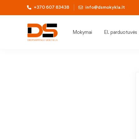
+370 607 83438
info@dsmokykla.lt
Mokymai
El. parduotuvės