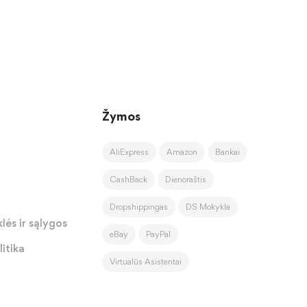
Žymos
AliExpress
Amazon
Bankai
CashBack
Dienoraštis
Dropshippingas
DS Mokykla
lės ir sąlygos
eBay
PayPal
itika
Virtualūs Asistentai