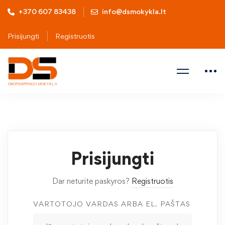
+370 607 83438
info@dsmokykla.lt
Prisijungti
Registruotis
Prisijungti
Dar neturite paskyros?
Registruotis
VARTOTOJO VARDAS ARBA EL. PAŠTAS