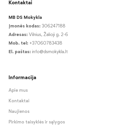
Kontaktai
MB DS Mokykla
Įmonės kodas:
306247188
Adresas:
Vilnius, Žalioji g. 2-6
Mob. tel:
+37060783438
El. paštas:
info@dsmokykla.lt
Informacija
Apie mus
Kontaktai
Naujienos
Pirkimo taisyklės ir sąlygos