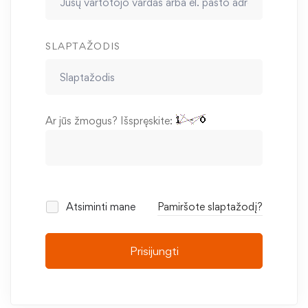
SLAPTAŽODIS
Ar jūs žmogus? Išspręskite:
Atsiminti mane
Pamiršote slaptažodį?
Prisijungti