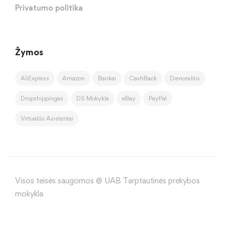
Privatumo politika
Žymos
AliExpress
Amazon
Bankai
CashBack
Dienoraštis
Dropshippingas
DS Mokykla
eBay
PayPal
Virtualūs Asistentai
Visos teisės saugomos @ UAB Tarptautinės prekybos
mokykla