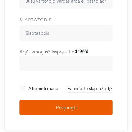
SLAPTAŽODIS
Ar jūs žmogus? Išspręskite:
Atsiminti mane
Pamiršote slaptažodį?
Prisijungti