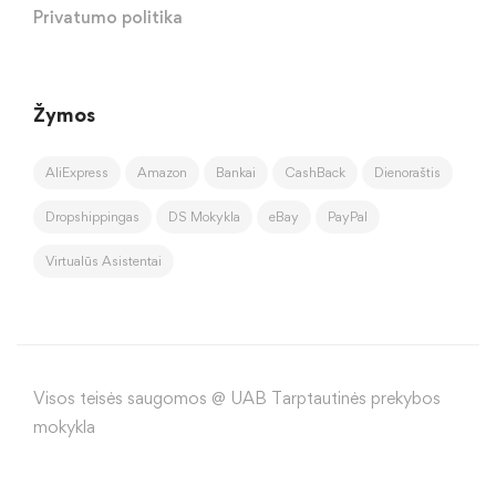
Privatumo politika
Žymos
AliExpress
Amazon
Bankai
CashBack
Dienoraštis
Dropshippingas
DS Mokykla
eBay
PayPal
Virtualūs Asistentai
Visos teisės saugomos @ UAB Tarptautinės prekybos
mokykla