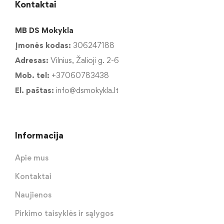
Kontaktai
MB DS Mokykla
Įmonės kodas:
306247188
Adresas:
Vilnius, Žalioji g. 2-6
Mob. tel:
+37060783438
El. paštas:
info@dsmokykla.lt
Informacija
Apie mus
Kontaktai
Naujienos
Pirkimo taisyklės ir sąlygos