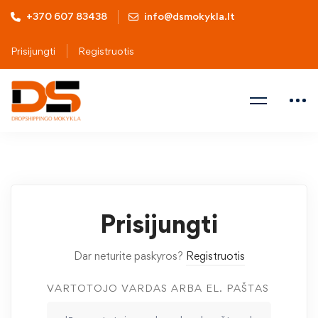
+370 607 83438
info@dsmokykla.lt
Prisijungti
Registruotis
Prisijungti
Dar neturite paskyros?
Registruotis
VARTOTOJO VARDAS ARBA EL. PAŠTAS