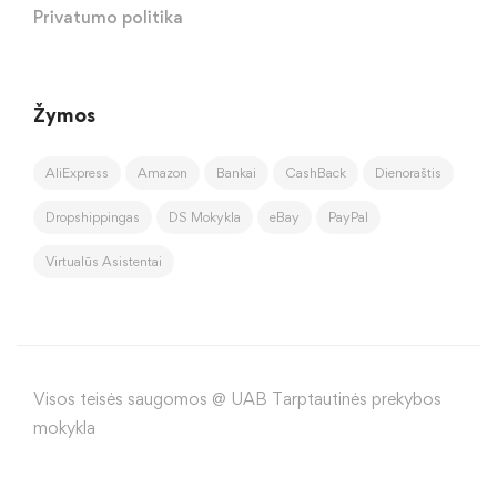
Privatumo politika
Žymos
AliExpress
Amazon
Bankai
CashBack
Dienoraštis
Dropshippingas
DS Mokykla
eBay
PayPal
Virtualūs Asistentai
Visos teisės saugomos @ UAB Tarptautinės prekybos
mokykla