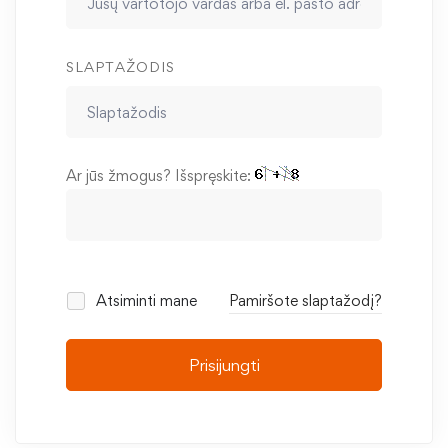
SLAPTAŽODIS
Ar jūs žmogus? Išspręskite:
Atsiminti mane
Pamiršote slaptažodį?
Prisijungti