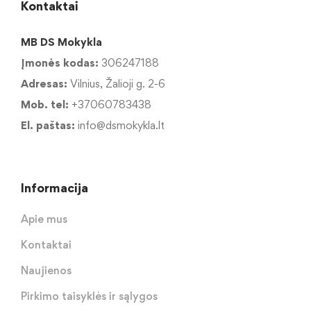
Kontaktai
MB DS Mokykla
Įmonės kodas:
306247188
Adresas:
Vilnius, Žalioji g. 2-6
Mob. tel:
+37060783438
El. paštas:
info@dsmokykla.lt
Informacija
Apie mus
Kontaktai
Naujienos
Pirkimo taisyklės ir sąlygos