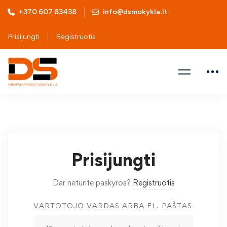
+370 607 83438
info@dsmokykla.lt
Prisijungti
Registruotis
Prisijungti
Dar neturite paskyros?
Registruotis
VARTOTOJO VARDAS ARBA EL. PAŠTAS