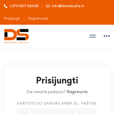
+370 607 83438
info@dsmokykla.lt
Prisijungti
Registruotis
Prisijungti
Dar neturite paskyros?
Registruotis
VARTOTOJO VARDAS ARBA EL. PAŠTAS