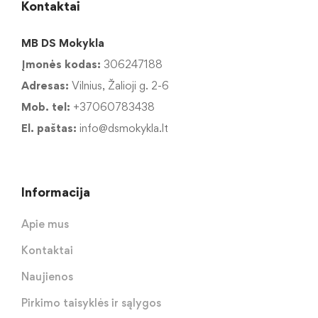
Kontaktai
MB DS Mokykla
Įmonės kodas:
306247188
Adresas:
Vilnius, Žalioji g. 2-6
Mob. tel:
+37060783438
El. paštas:
info@dsmokykla.lt
Informacija
Apie mus
Kontaktai
Naujienos
Pirkimo taisyklės ir sąlygos