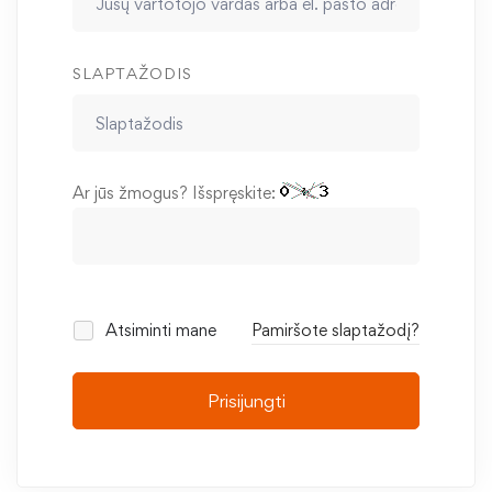
SLAPTAŽODIS
Ar jūs žmogus? Išspręskite:
Atsiminti mane
Pamiršote slaptažodį?
Prisijungti