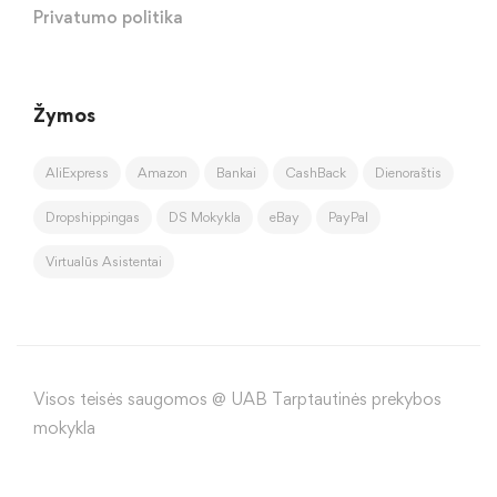
Privatumo politika
Žymos
AliExpress
Amazon
Bankai
CashBack
Dienoraštis
Dropshippingas
DS Mokykla
eBay
PayPal
Virtualūs Asistentai
Visos teisės saugomos @ UAB Tarptautinės prekybos
mokykla