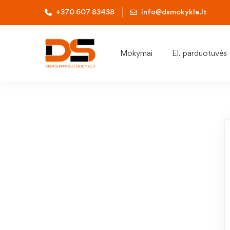
+370 607 83438
info@dsmokykla.lt
Mokymai
El. parduotuvės