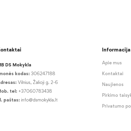
ontaktai
Informacija
Apie mus
B DS Mokykla
monės kodas:
306247188
Kontaktai
dresas:
Vilnius, Žalioji g. 2-6
Naujienos
ob. tel:
+37060783438
Pirkimo taisyk
l. paštas:
info@dsmokykla.lt
Privatumo pol