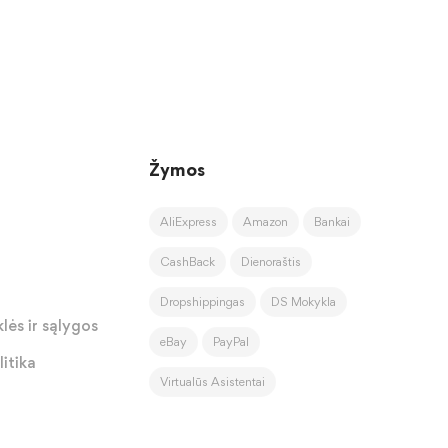
Žymos
AliExpress
Amazon
Bankai
CashBack
Dienoraštis
Dropshippingas
DS Mokykla
lės ir sąlygos
eBay
PayPal
itika
Virtualūs Asistentai