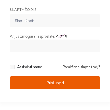
SLAPTAŽODIS
Ar jūs žmogus? Išspręskite:
Atsiminti mane
Pamiršote slaptažodį?
Prisijungti