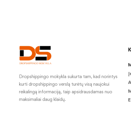
K
M
Į
Dropshippingo mokykla sukurta tam, kad norintys
A
kurti dropshippingo verslą turėtų visą naujokui
M
reikalingą informaciją, taip apsidrausdamas nuo
maksimaliai daug klaidų.
E