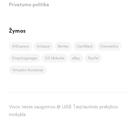
Privatumo politika
Žymos
AliExpress
Amazon
Bankai
CashBack
Dienoraštis
Dropshippingas
DS Mokykla
eBay
PayPal
Virtualūs Asistentai
Visos teisės saugomos @ UAB Tarptautinės prekybos
mokykla