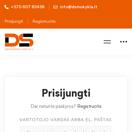
+370 607 83438
info@dsmokykla.lt
Prisijungti
Registruotis
Prisijungti
Dar neturite paskyros?
Registruotis
VARTOTOJO VARDAS ARBA EL. PAŠTAS