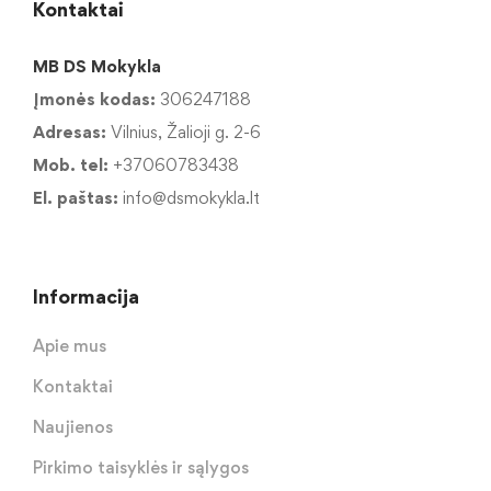
Kontaktai
MB DS Mokykla
Įmonės kodas:
306247188
Adresas:
Vilnius, Žalioji g. 2-6
Mob. tel:
+37060783438
El. paštas:
info@dsmokykla.lt
Informacija
Apie mus
Kontaktai
Naujienos
Pirkimo taisyklės ir sąlygos