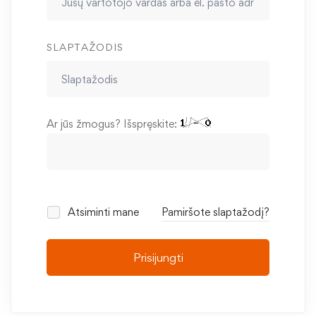
SLAPTAŽODIS
Ar jūs žmogus? Išspręskite:
Atsiminti mane
Pamiršote slaptažodį?
Prisijungti