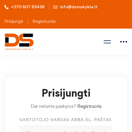
+370 607 83438
info@dsmokykla.lt
Prisijungti
Registruotis
Prisijungti
Dar neturite paskyros?
Registruotis
VARTOTOJO VARDAS ARBA EL. PAŠTAS