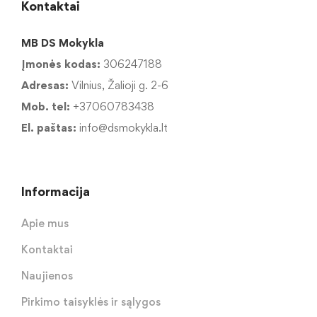
Kontaktai
MB DS Mokykla
Įmonės kodas:
306247188
Adresas:
Vilnius, Žalioji g. 2-6
Mob. tel:
+37060783438
El. paštas:
info@dsmokykla.lt
Informacija
Apie mus
Kontaktai
Naujienos
Pirkimo taisyklės ir sąlygos