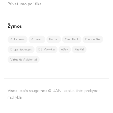
Privatumo politika
Žymos
AliExpress
Amazon
Bankai
CashBack
Dienoraštis
Dropshippingas
DS Mokykla
eBay
PayPal
Virtualūs Asistentai
Visos teisės saugomos @ UAB Tarptautinės prekybos
mokykla