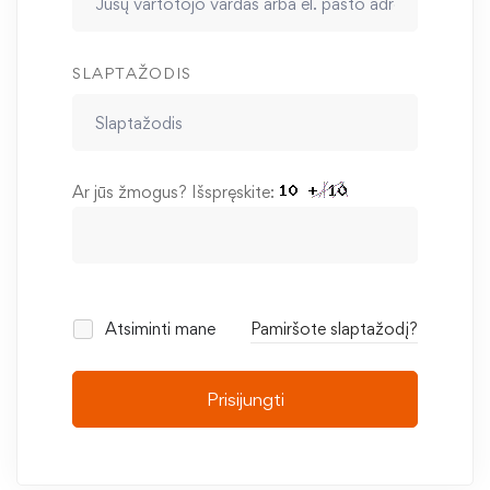
SLAPTAŽODIS
Ar jūs žmogus? Išspręskite:
Atsiminti mane
Pamiršote slaptažodį?
Prisijungti