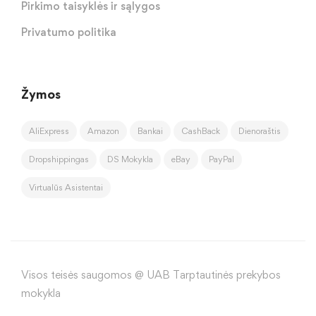
Pirkimo taisyklės ir sąlygos
Privatumo politika
Žymos
AliExpress
Amazon
Bankai
CashBack
Dienoraštis
Dropshippingas
DS Mokykla
eBay
PayPal
Virtualūs Asistentai
Visos teisės saugomos @ UAB Tarptautinės prekybos
mokykla