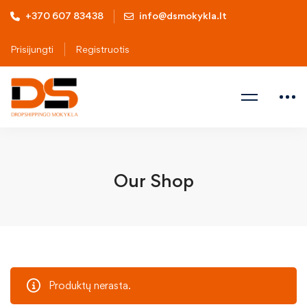
+370 607 83438
info@dsmokykla.lt
Prisijungti
Registruotis
Our Shop
Produktų nerasta.