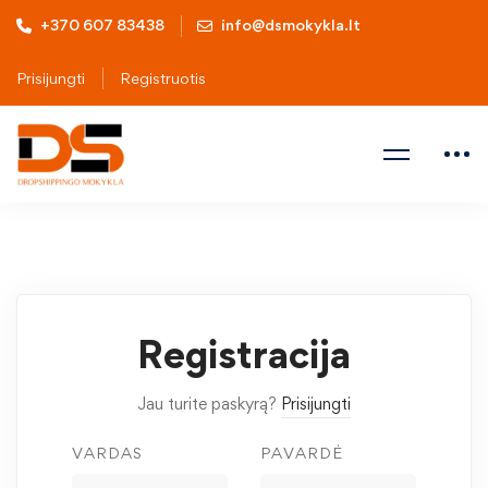
+370 607 83438
info@dsmokykla.lt
Prisijungti
Registruotis
Registracija
Jau turite paskyrą?
Prisijungti
VARDAS
PAVARDĖ