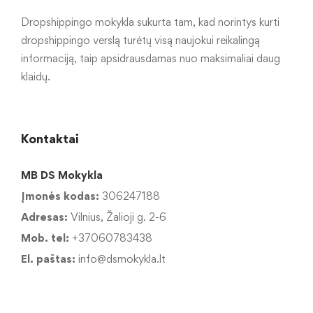
Dropshippingo mokykla sukurta tam, kad norintys kurti
dropshippingo verslą turėtų visą naujokui reikalingą
informaciją, taip apsidrausdamas nuo maksimaliai daug
klaidų.
Kontaktai
MB DS Mokykla
Įmonės kodas:
306247188
Adresas:
Vilnius, Žalioji g. 2-6
Mob. tel:
+37060783438
El. paštas:
info@dsmokykla.lt