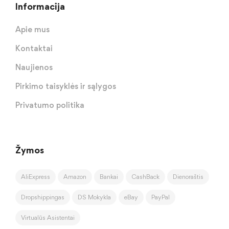
Informacija
Apie mus
Kontaktai
Naujienos
Pirkimo taisyklės ir sąlygos
Privatumo politika
Žymos
AliExpress
Amazon
Bankai
CashBack
Dienoraštis
Dropshippingas
DS Mokykla
eBay
PayPal
Virtualūs Asistentai