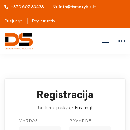
+370 607 83438
info@dsmokykla.lt
Prisijungti
Registruotis
Registracija
Jau turite paskyrą?
Prisijungti
VARDAS
PAVARDĖ