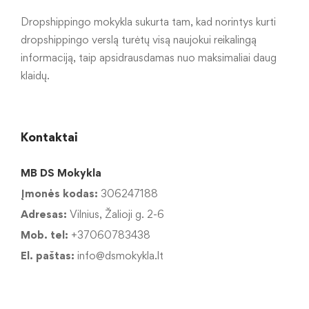
Dropshippingo mokykla sukurta tam, kad norintys kurti
dropshippingo verslą turėtų visą naujokui reikalingą
informaciją, taip apsidrausdamas nuo maksimaliai daug
klaidų.
Kontaktai
MB DS Mokykla
Įmonės kodas:
306247188
Adresas:
Vilnius, Žalioji g. 2-6
Mob. tel:
+37060783438
El. paštas:
info@dsmokykla.lt