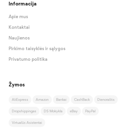
Informacija
Apie mus
Kontaktai
Naujienos
Pirkimo taisyklės ir sąlygos
Privatumo politika
Žymos
AliExpress
Amazon
Bankai
CashBack
Dienoraštis
Dropshippingas
DS Mokykla
eBay
PayPal
Virtualūs Asistentai