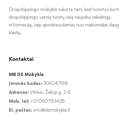
Dropshippingo mokykla sukurta tam, kad norintys kurti
dropshippingo verslą turėtų visą naujokui reikalingą
informaciją, taip apsidrausdamas nuo maksimaliai daug
klaidų.
Kontaktai
MB DS Mokykla
Įmonės kodas:
306247188
Adresas:
Vilnius, Žalioji g. 2-6
Mob. tel:
+37060783438
El. paštas:
info@dsmokykla.lt