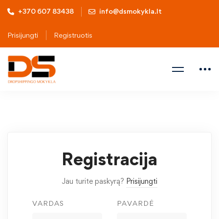
+370 607 83438
info@dsmokykla.lt
Prisijungti
Registruotis
Registracija
Jau turite paskyrą?
Prisijungti
VARDAS
PAVARDĖ