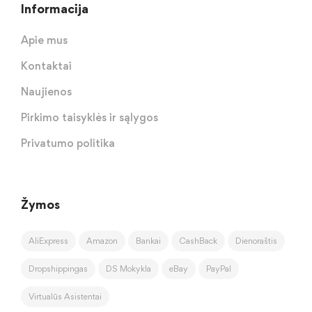
Informacija
Apie mus
Kontaktai
Naujienos
Pirkimo taisyklės ir sąlygos
Privatumo politika
Žymos
AliExpress
Amazon
Bankai
CashBack
Dienoraštis
Dropshippingas
DS Mokykla
eBay
PayPal
Virtualūs Asistentai