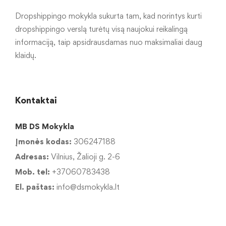
Dropshippingo mokykla sukurta tam, kad norintys kurti
dropshippingo verslą turėtų visą naujokui reikalingą
informaciją, taip apsidrausdamas nuo maksimaliai daug
klaidų.
Kontaktai
MB DS Mokykla
Įmonės kodas:
306247188
Adresas:
Vilnius, Žalioji g. 2-6
Mob. tel:
+37060783438
El. paštas:
info@dsmokykla.lt