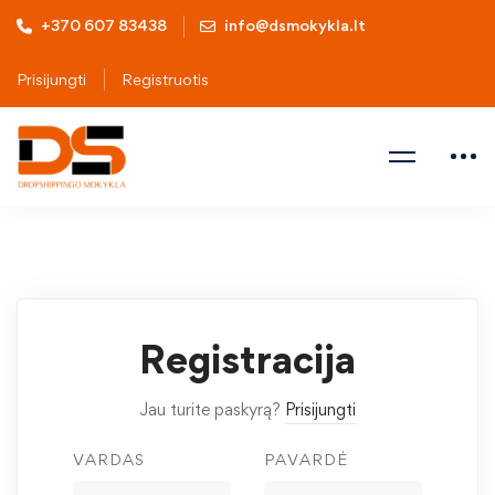
+370 607 83438
info@dsmokykla.lt
Prisijungti
Registruotis
Registracija
Jau turite paskyrą?
Prisijungti
VARDAS
PAVARDĖ