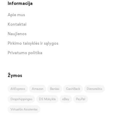
Informacija
Apie mus
Kontaktai
Naujienos
Pirkimo taisyklės ir sąlygos
Privatumo politika
Žymos
AliExpress
Amazon
Bankai
CashBack
Dienoraštis
Dropshippingas
DS Mokykla
eBay
PayPal
Virtualūs Asistentai