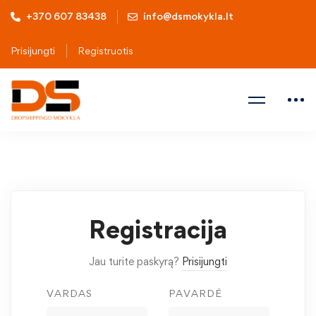
+370 607 83438
info@dsmokykla.lt
Prisijungti
Registruotis
Registracija
Jau turite paskyrą?
Prisijungti
VARDAS
PAVARDĖ