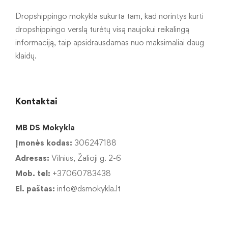
Dropshippingo mokykla sukurta tam, kad norintys kurti
dropshippingo verslą turėtų visą naujokui reikalingą
informaciją, taip apsidrausdamas nuo maksimaliai daug
klaidų.
Kontaktai
MB DS Mokykla
Įmonės kodas:
306247188
Adresas:
Vilnius, Žalioji g. 2-6
Mob. tel:
+37060783438
El. paštas:
info@dsmokykla.lt