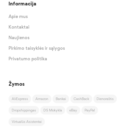
Informacija
Apie mus
Kontaktai
Naujienos
Pirkimo taisyklės ir sąlygos
Privatumo politika
Žymos
AliExpress
Amazon
Bankai
CashBack
Dienoraštis
Dropshippingas
DS Mokykla
eBay
PayPal
Virtualūs Asistentai