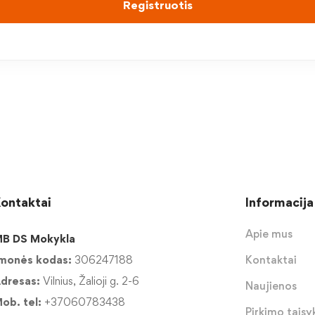
Registruotis
ontaktai
Informacija
Apie mus
B DS Mokykla
monės kodas:
306247188
Kontaktai
dresas:
Vilnius, Žalioji g. 2-6
Naujienos
ob. tel:
+37060783438
Pirkimo taisyk