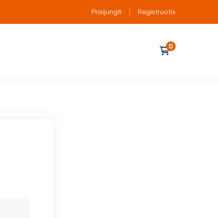
Prisijungti
Registruotis