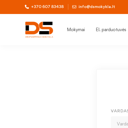
+370 607 83438
info@dsmokykla.lt
Mokymai
El. parduotuvės
VARDA