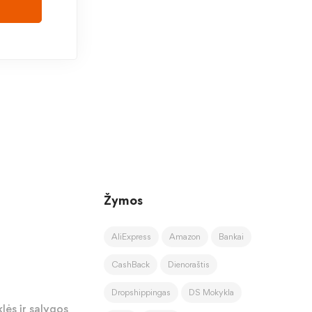
Žymos
AliExpress
Amazon
Bankai
CashBack
Dienoraštis
Dropshippingas
DS Mokykla
lės ir sąlygos