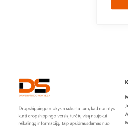
K
M
Į
Dropshippingo mokykla sukurta tam, kad norintys
A
kurti dropshippingo verslą turėtų visą naujokui
M
reikalingą informaciją, taip apsidrausdamas nuo