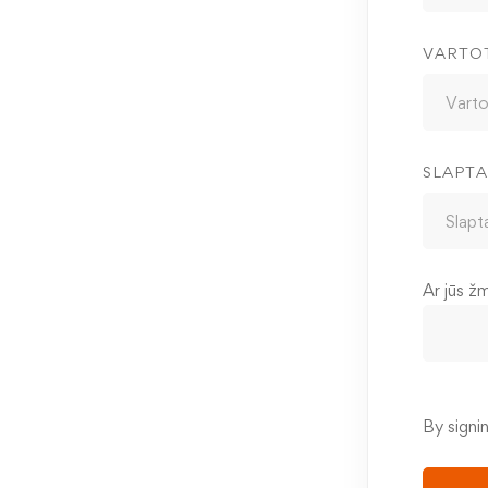
VARTO
SLAPTA
Ar jūs ž
By signi