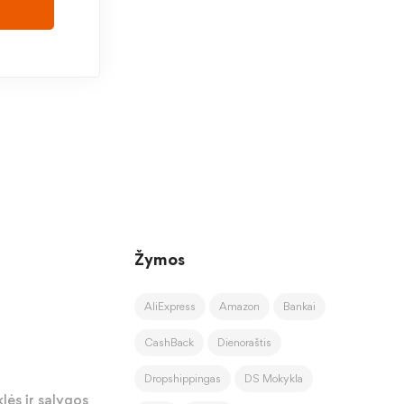
Žymos
AliExpress
Amazon
Bankai
CashBack
Dienoraštis
Dropshippingas
DS Mokykla
lės ir sąlygos