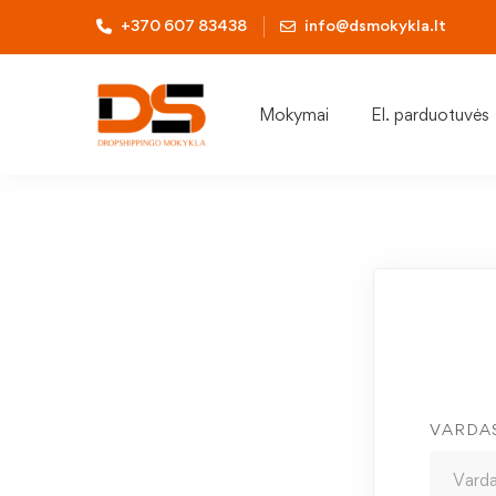
+370 607 83438
info@dsmokykla.lt
Mokymai
El. parduotuvės
VARDA