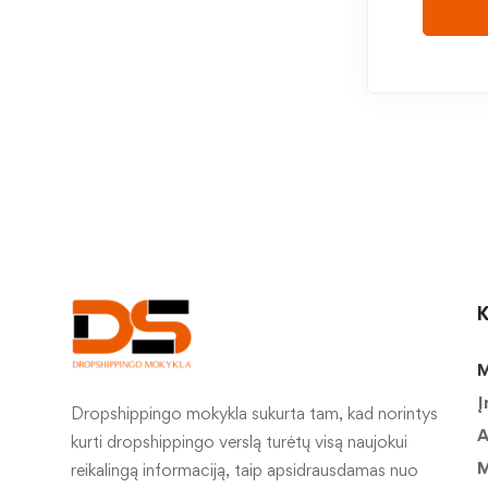
K
M
Į
Dropshippingo mokykla sukurta tam, kad norintys
A
kurti dropshippingo verslą turėtų visą naujokui
M
reikalingą informaciją, taip apsidrausdamas nuo