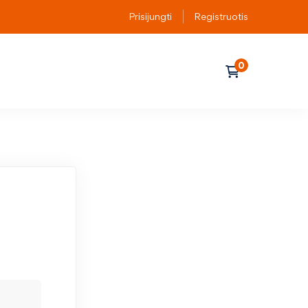
Prisijungti
Registruotis