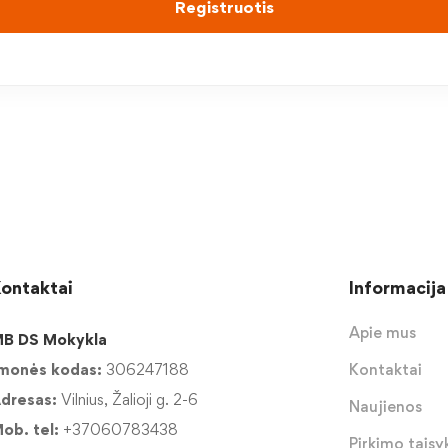
Registruotis
ontaktai
Informacija
Apie mus
B DS Mokykla
monės kodas:
306247188
Kontaktai
dresas:
Vilnius, Žalioji g. 2-6
Naujienos
ob. tel:
+37060783438
Pirkimo taisyk