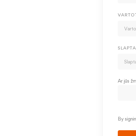
VARTO
SLAPTA
Ar jūs ž
By signi