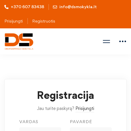
+370 607 83438
info@dsmokykla.lt
Prisijungti
Registruotis
Registracija
Jau turite paskyrą?
Prisijungti
VARDAS
PAVARDĖ