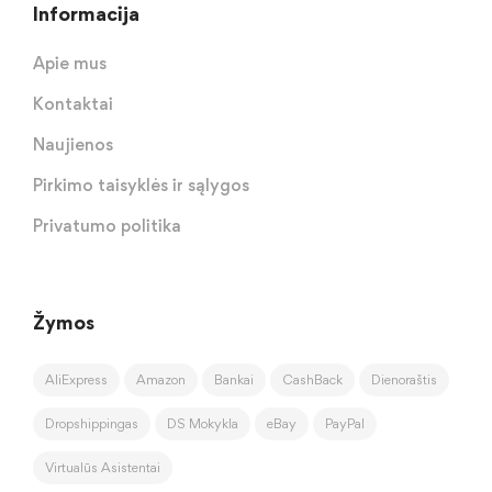
Informacija
Apie mus
Kontaktai
Naujienos
Pirkimo taisyklės ir sąlygos
Privatumo politika
Žymos
AliExpress
Amazon
Bankai
CashBack
Dienoraštis
Dropshippingas
DS Mokykla
eBay
PayPal
Virtualūs Asistentai