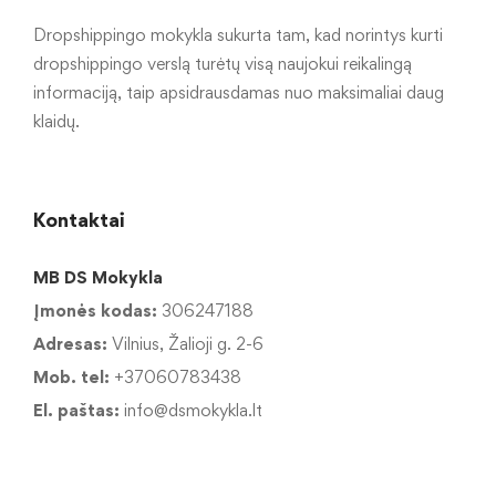
Dropshippingo mokykla sukurta tam, kad norintys kurti
dropshippingo verslą turėtų visą naujokui reikalingą
informaciją, taip apsidrausdamas nuo maksimaliai daug
klaidų.
Kontaktai
MB DS Mokykla
Įmonės kodas:
306247188
Adresas:
Vilnius, Žalioji g. 2-6
Mob. tel:
+37060783438
El. paštas:
info@dsmokykla.lt