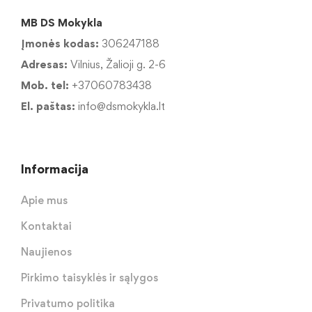
MB DS Mokykla
Įmonės kodas:
306247188
Adresas:
Vilnius, Žalioji g. 2-6
Mob. tel:
+37060783438
El. paštas:
info@dsmokykla.lt
Informacija
Apie mus
Kontaktai
Naujienos
Pirkimo taisyklės ir sąlygos
Privatumo politika