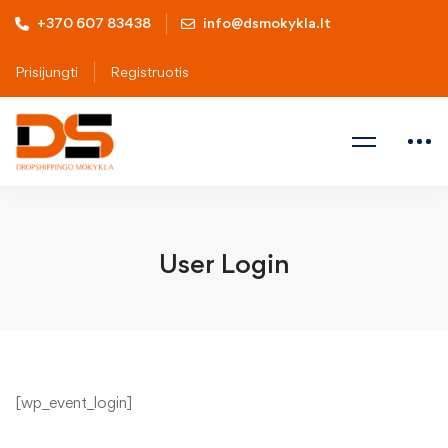
+370 607 83438
info@dsmokykla.lt
Prisijungti
Registruotis
User Login
[wp_event_login]