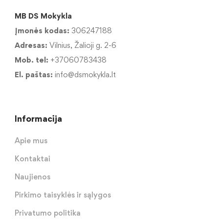
MB DS Mokykla
Įmonės kodas:
306247188
Adresas:
Vilnius, Žalioji g. 2-6
Mob. tel:
+37060783438
El. paštas:
info@dsmokykla.lt
Informacija
Apie mus
Kontaktai
Naujienos
Pirkimo taisyklės ir sąlygos
Privatumo politika