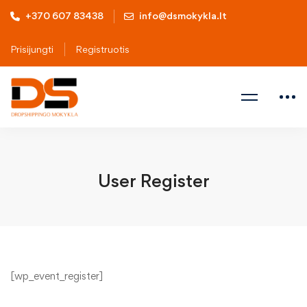
+370 607 83438
info@dsmokykla.lt
Prisijungti
Registruotis
User Register
[wp_event_register]