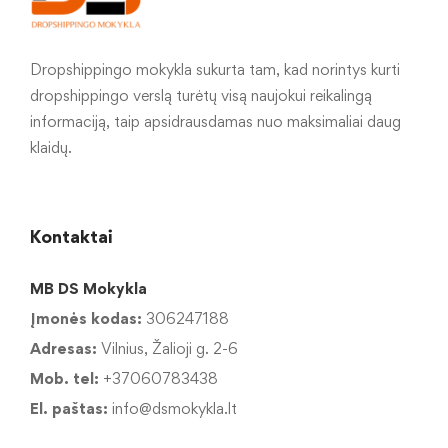
Dropshippingo mokykla sukurta tam, kad norintys kurti
dropshippingo verslą turėtų visą naujokui reikalingą
informaciją, taip apsidrausdamas nuo maksimaliai daug
klaidų.
Kontaktai
MB DS Mokykla
Įmonės kodas:
306247188
Adresas:
Vilnius, Žalioji g. 2-6
Mob. tel:
+37060783438
El. paštas:
info@dsmokykla.lt