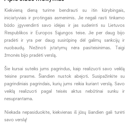
Kiekvieną dieną turime bendrauti su itin kūrybingais,
iniciatyviais ir protingais asmenimis. Jie negali rasti tinkamo
būdo įgyvendinti savo idėjas ir jas suderinti su Lietuvos
Respublikos ir Europos Sąjungos teise. Jie per daug bijo
pradėti ir yra per daug susirūpinę dėl galimų sankcijų ir
nuobaudų. Nežinoti įstatymų nėra pasiteisinimas. Taigi
žmonės bijo pradėti verslą.
Šie kursai suteiks jums pagrindus, kaip realizuoti savo veiklą
teisine prasme. Šiandien nustok abejoti. Susipažinkite su
pagrindiniais pagrindais, kurių jums reikia kuriant verslą. Savo
veiklą realizuoti pagal teisės aktus nebūtinai sunku ir
nesuprantama.
Niekada nepasiduokite, kiekvienas iš jūsų šiandien gali turėti
savo verslą!