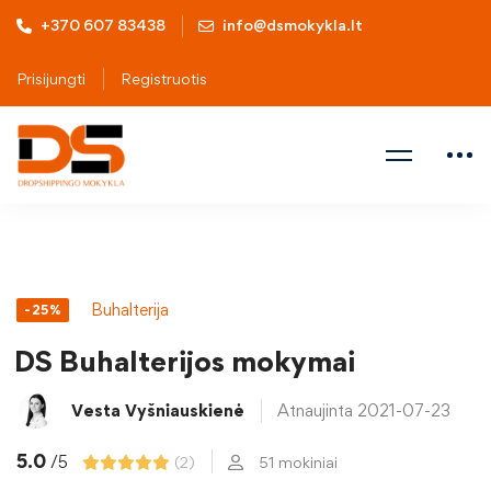
+370 607 83438
info@dsmokykla.lt
Prisijungti
Registruotis
Buhalterija
-25%
DS Buhalterijos mokymai
Vesta Vyšniauskienė
Atnaujinta 2021-07-23
5.0
/5
(2)
51 mokiniai