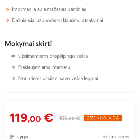
Informacija apie mažasias bendrijas
Dažniausiai užduodamų klausimų atsakymai
Mokymai skirti
Užsiimantiems dropšipingo veikla
Prekiaujantiems internetu
Norintiems užsiimti savo veikla legaliai
119
€
,00
159
€
25% NUOLAIDA
,00
Lygis
Skirti visiems