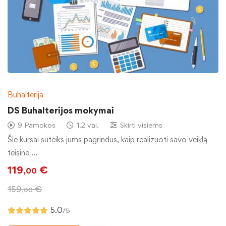
Buhalterija
DS Buhalterijos mokymai
9 Pamokos
1.2 val.
Skirti visiems
Šie kursai suteiks jums pagrindus, kaip realizuoti savo veiklą
teisine …
119
€
,00
159
€
,00
5.0
/5