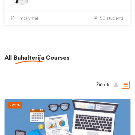
1 mokymai
50 students
All
Buhalterija
Courses
Žiūrėti
-25%