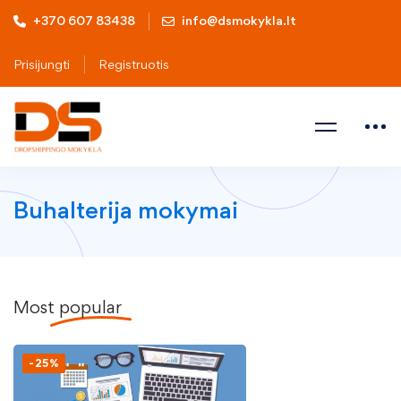
+370 607 83438
info@dsmokykla.lt
Prisijungti
Registruotis
Buhalterija mokymai
Most
popular
-25%