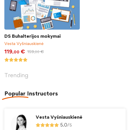
DS Buhalterijos mokymai
Vesta Vyšniauskienė
119
€
159
€
,00
,00
Trending
Popular
Instructors
Vesta Vyšniauskienė
5.0
/
5