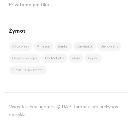
Privatumo politika
Žymos
AliExpress
Amazon
Bankai
CashBack
Dienoraštis
Dropshippingas
DS Mokykla
eBay
PayPal
Virtualūs Asistentai
Visos teisės saugomos @ UAB Tarptautinės prekybos
mokykla