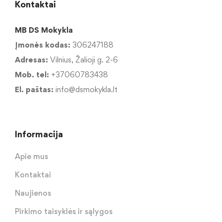
Kontaktai
MB DS Mokykla
Įmonės kodas:
306247188
Adresas:
Vilnius, Žalioji g. 2-6
Mob. tel:
+37060783438
El. paštas:
info@dsmokykla.lt
Informacija
Apie mus
Kontaktai
Naujienos
Pirkimo taisyklės ir sąlygos