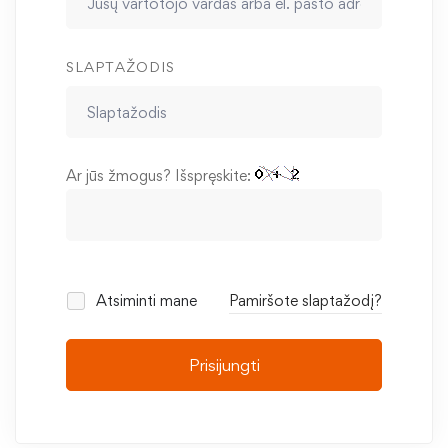
SLAPTAŽODIS
Ar jūs žmogus? Išspręskite:
Atsiminti mane
Pamiršote slaptažodį?
Prisijungti