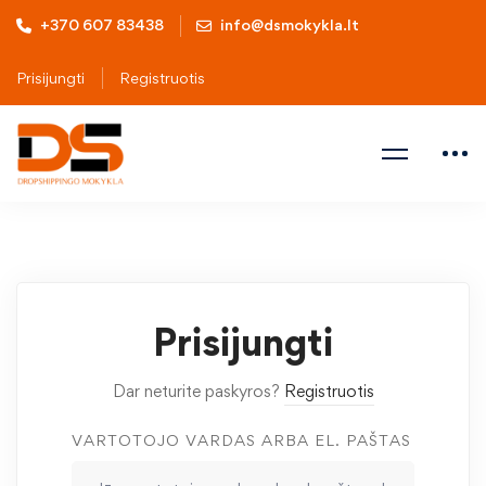
+370 607 83438
info@dsmokykla.lt
Prisijungti
Registruotis
Prisijungti
Dar neturite paskyros?
Registruotis
VARTOTOJO VARDAS ARBA EL. PAŠTAS