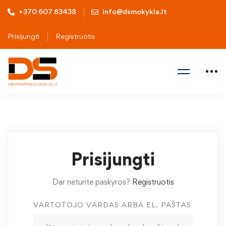
+370 607 83438
info@dsmokykla.lt
Prisijungti
Registruotis
Prisijungti
Dar neturite paskyros?
Registruotis
VARTOTOJO VARDAS ARBA EL. PAŠTAS