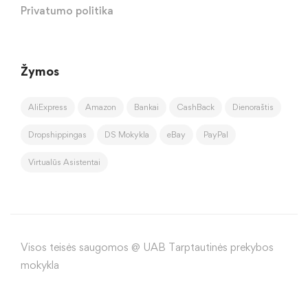
Privatumo politika
Žymos
AliExpress
Amazon
Bankai
CashBack
Dienoraštis
Dropshippingas
DS Mokykla
eBay
PayPal
Virtualūs Asistentai
Visos teisės saugomos @ UAB Tarptautinės prekybos
mokykla