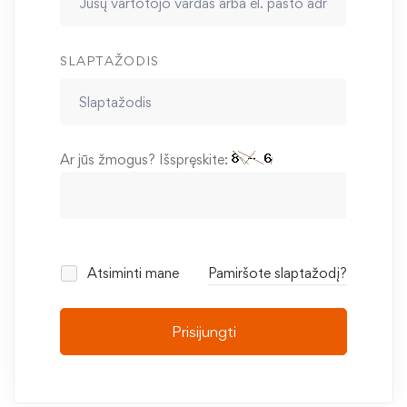
SLAPTAŽODIS
Ar jūs žmogus? Išspręskite:
Atsiminti mane
Pamiršote slaptažodį?
Prisijungti