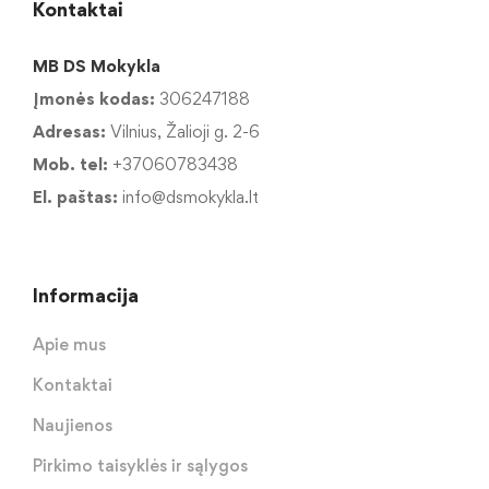
Kontaktai
MB DS Mokykla
Įmonės kodas:
306247188
Adresas:
Vilnius, Žalioji g. 2-6
Mob. tel:
+37060783438
El. paštas:
info@dsmokykla.lt
Informacija
Apie mus
Kontaktai
Naujienos
Pirkimo taisyklės ir sąlygos