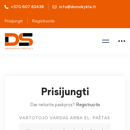
+370 607 83438
info@dsmokykla.lt
Prisijungti
Registruotis
Prisijungti
Dar neturite paskyros?
Registruotis
VARTOTOJO VARDAS ARBA EL. PAŠTAS