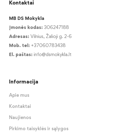
Kontaktai
MB DS Mokykla
Įmonės kodas:
306247188
Adresas:
Vilnius, Žalioji g. 2-6
Mob. tel:
+37060783438
El. paštas:
info@dsmokykla.lt
Informacija
Apie mus
Kontaktai
Naujienos
Pirkimo taisyklės ir sąlygos