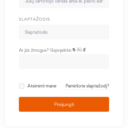
SLAPTAŽODIS
Ar jūs žmogus? Išspręskite:
Atsiminti mane
Pamiršote slaptažodį?
Prisijungti