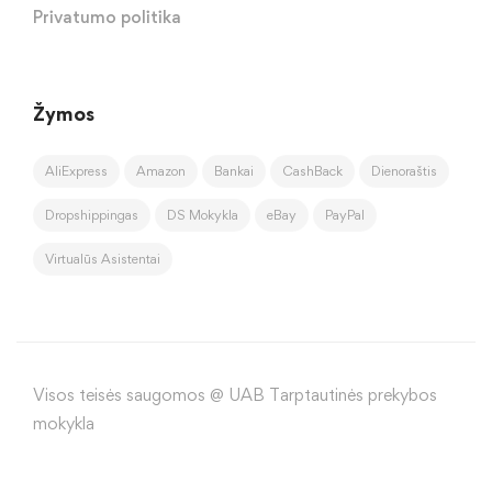
Privatumo politika
Žymos
AliExpress
Amazon
Bankai
CashBack
Dienoraštis
Dropshippingas
DS Mokykla
eBay
PayPal
Virtualūs Asistentai
Visos teisės saugomos @ UAB Tarptautinės prekybos
mokykla