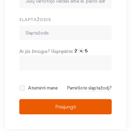
SLAPTAŽODIS
Ar jūs žmogus? Išspręskite:
Atsiminti mane
Pamiršote slaptažodį?
Prisijungti