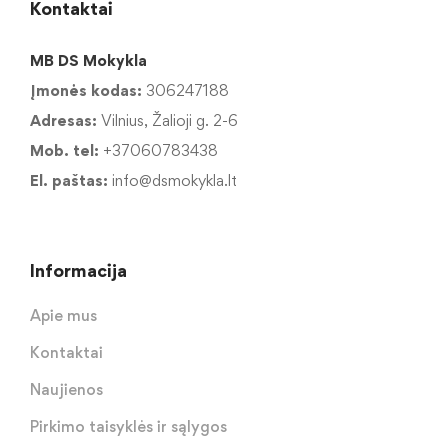
Kontaktai
MB DS Mokykla
Įmonės kodas:
306247188
Adresas:
Vilnius, Žalioji g. 2-6
Mob. tel:
+37060783438
El. paštas:
info@dsmokykla.lt
Informacija
Apie mus
Kontaktai
Naujienos
Pirkimo taisyklės ir sąlygos