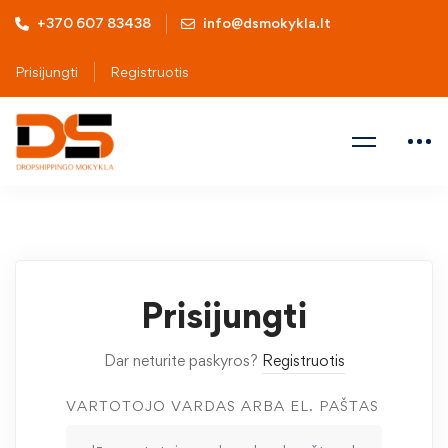
+370 607 83438
info@dsmokykla.lt
Prisijungti
Registruotis
Prisijungti
Dar neturite paskyros?
Registruotis
VARTOTOJO VARDAS ARBA EL. PAŠTAS