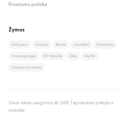
Privatumo politika
Žymos
AliExpress
Amazon
Bankai
CashBack
Dienoraštis
Dropshippingas
DS Mokykla
eBay
PayPal
Virtualūs Asistentai
Visos teisės saugomos @ UAB Tarptautinės prekybos
mokykla