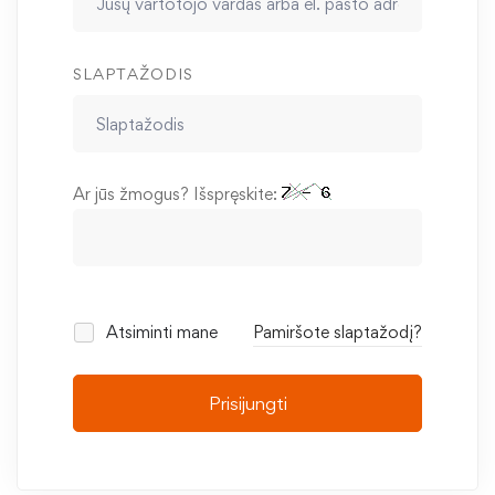
SLAPTAŽODIS
Ar jūs žmogus? Išspręskite:
Atsiminti mane
Pamiršote slaptažodį?
Prisijungti