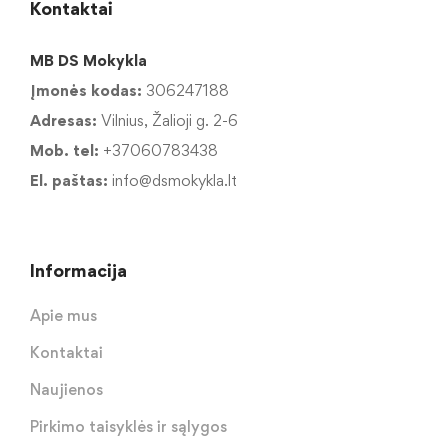
Kontaktai
MB DS Mokykla
Įmonės kodas:
306247188
Adresas:
Vilnius, Žalioji g. 2-6
Mob. tel:
+37060783438
El. paštas:
info@dsmokykla.lt
Informacija
Apie mus
Kontaktai
Naujienos
Pirkimo taisyklės ir sąlygos