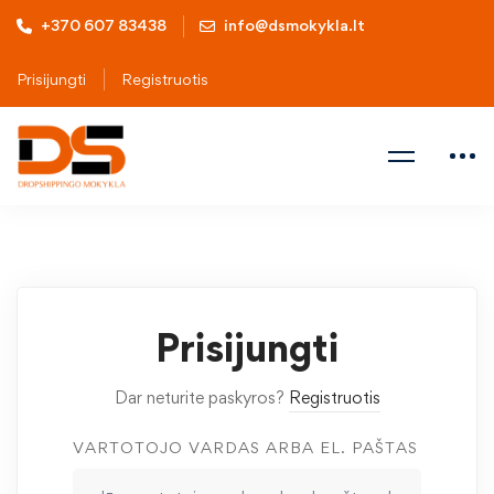
+370 607 83438
info@dsmokykla.lt
Prisijungti
Registruotis
Prisijungti
Dar neturite paskyros?
Registruotis
VARTOTOJO VARDAS ARBA EL. PAŠTAS