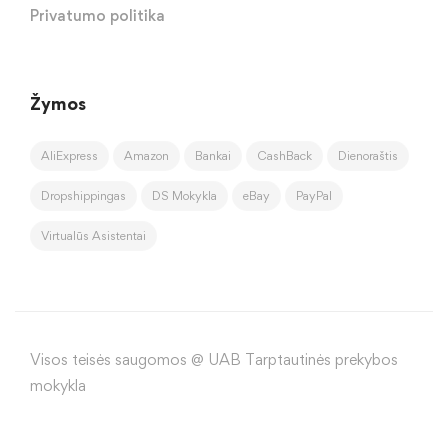
Privatumo politika
Žymos
AliExpress
Amazon
Bankai
CashBack
Dienoraštis
Dropshippingas
DS Mokykla
eBay
PayPal
Virtualūs Asistentai
Visos teisės saugomos @ UAB Tarptautinės prekybos
mokykla