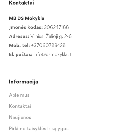
Kontaktai
MB DS Mokykla
Įmonės kodas:
306247188
Adresas:
Vilnius, Žalioji g. 2-6
Mob. tel:
+37060783438
El. paštas:
info@dsmokykla.lt
Informacija
Apie mus
Kontaktai
Naujienos
Pirkimo taisyklės ir sąlygos