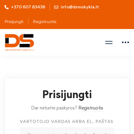
+370 607 83438
info@dsmokykla.lt
Prisijungti
Registruotis
Prisijungti
Dar neturite paskyros?
Registruotis
VARTOTOJO VARDAS ARBA EL. PAŠTAS