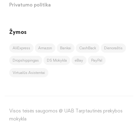
Privatumo politika
Žymos
AliExpress
Amazon
Bankai
CashBack
Dienoraštis
Dropshippingas
DS Mokykla
eBay
PayPal
Virtualūs Asistentai
Visos teisės saugomos @ UAB Tarptautinės prekybos
mokykla