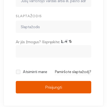
SLAPTAŽODIS
Ar jūs žmogus? Išspręskite:
Atsiminti mane
Pamiršote slaptažodį?
Prisijungti