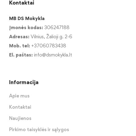
Kontaktai
MB DS Mokykla
Įmonės kodas:
306247188
Adresas:
Vilnius, Žalioji g. 2-6
Mob. tel:
+37060783438
El. paštas:
info@dsmokykla.lt
Informacija
Apie mus
Kontaktai
Naujienos
Pirkimo taisyklės ir sąlygos