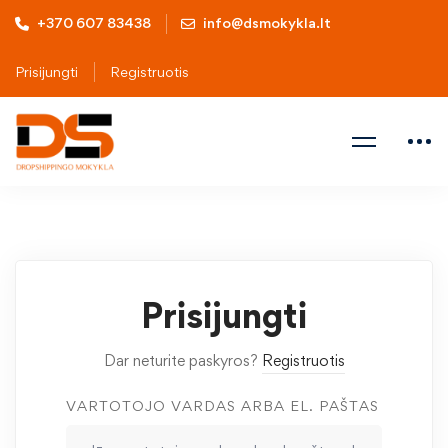
+370 607 83438
info@dsmokykla.lt
Prisijungti
Registruotis
Prisijungti
Dar neturite paskyros?
Registruotis
VARTOTOJO VARDAS ARBA EL. PAŠTAS