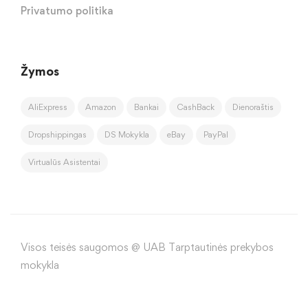
Privatumo politika
Žymos
AliExpress
Amazon
Bankai
CashBack
Dienoraštis
Dropshippingas
DS Mokykla
eBay
PayPal
Virtualūs Asistentai
Visos teisės saugomos @ UAB Tarptautinės prekybos
mokykla