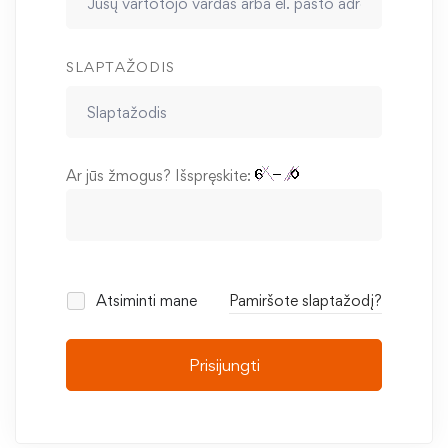
SLAPTAŽODIS
Ar jūs žmogus? Išspręskite:
Atsiminti mane
Pamiršote slaptažodį?
Prisijungti